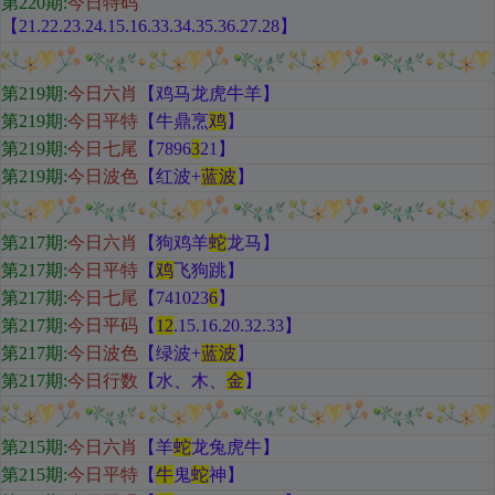
第220期:
今日特码
【21.22.23.24.15.16.33.34.35.36.27.28
】
第219期
:
今日六肖
【鸡马龙虎牛羊
】
第219期:
今日平特
【牛鼎烹
鸡
】
第219期:
今日七尾
【7896
3
21
】
第219期:
今日波色
【红
波+
蓝波
】
第217期
:
今日六肖
【狗鸡羊
蛇
龙马
】
第217期:
今日平特
【
鸡
飞狗跳
】
第217期:
今日七尾
【741023
6
】
第217期:
今日平码
【
12
.15.16.20.32.33
】
第217期:
今日波色
【绿
波+
蓝波
】
第217期:
今日行数
【水
、木、
金
】
第215期
:
今日六肖
【羊
蛇
龙兔虎牛
】
第215期:
今日平特
【
牛
鬼
蛇
神
】