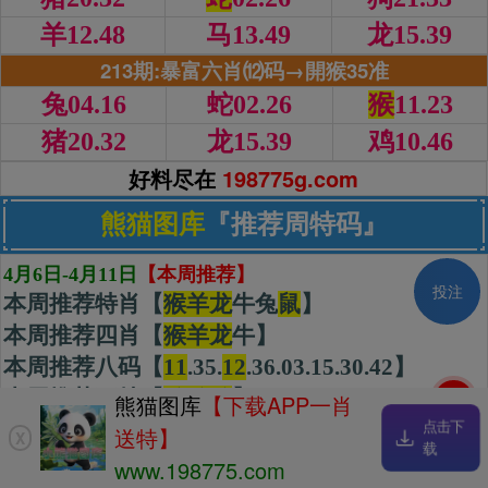
羊12.48
马13.49
龙15.39
213期:暴富六肖⑿码→開猴35准
兔04.16
蛇02.26
猴
11.23
猪20.32
龙15.39
鸡10.46
好料尽在
198775g.com
熊猫图库
『推荐周特码』
4月6日-4月11日
【本周推荐】
投注
本周推荐特肖【
猴羊龙
牛兔
鼠
】
本周推荐四肖【
猴
羊
龙
牛】
本周推荐八码【
11
.35.
12
.36.03.15.30.42】
本周推荐平特【
鸡鸡鸡
】
刷新
熊猫图库
【下载APP一肖
本周推荐平码【
39
.36.07.
15
.48.02】
点击下
送特】
X
载
周一开：
特
鼠43
√
，中平特？，
中平码
15
www.198775.com
周二开：
特
猴11
√
，中平特
鸡
，
中平码00