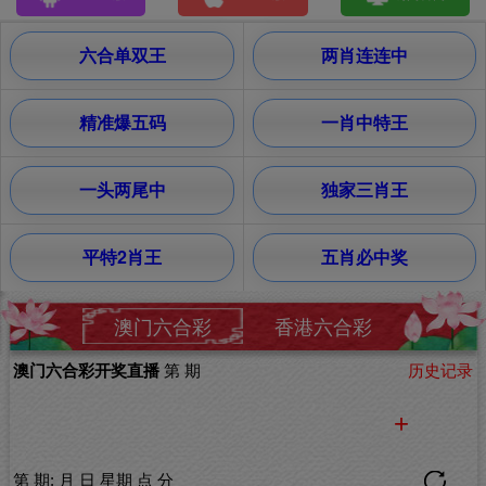
六合单双王
两肖连连中
精准爆五码
一肖中特王
一头两尾中
独家三肖王
平特2肖王
五肖必中奖
澳门六合彩
香港六合彩