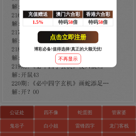
充值赠送
澳门六合彩
香港六合彩
1.5%
特码
58
倍
特码
58
倍
点击立即注册
博彩必备!值得选择!真正的大额无忧!
不再显示
公证处
四不像
蛇蛋图
管家婆
鬼谷子
白小姐
雷锋四字
龙门客栈