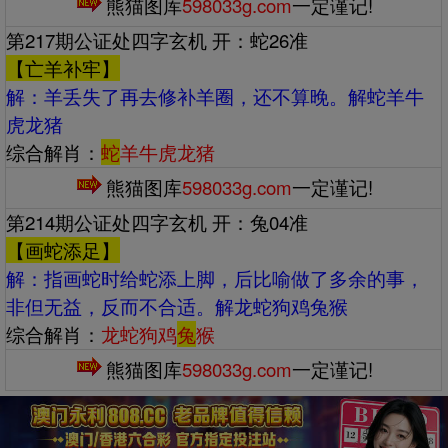
熊猫图库
598033g.com
一定谨记!
第217期公证处四字玄机 开：蛇26准
【亡羊补牢】
解：‌‌羊丢失了再去修补羊圈，还不算晚。解蛇羊牛
虎龙猪
综合解肖：
蛇
羊牛虎龙猪
熊猫图库
598033g.com
一定谨记!
第214期公证处四字玄机 开：兔04准
【画蛇添足】
解：‌‌指画蛇时给蛇添上脚，后比喻做了多余的事，
非但无益，反而不合适。解龙蛇狗鸡兔猴
综合解肖：
龙蛇狗鸡
兔
猴
熊猫图库
598033g.com
一定谨记!