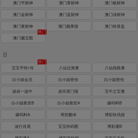
澳门平财神
澳门青财神
澳门银财神
澳门金财神
澳门蓝财神
澳门绿财神
澳门黄财神
澳门频果报
澳门铁算盘
澳门藏宝图
B
宝宝平特1肖
八仙过海澳
八仙指路澳
白小姐会员
白小姐密传
白小姐密传
波叔一波中
波肖尾门报
宝中之宝澳
白小姐救世B
白小姐救世A
爆码料B
爆码料A
帮您翻本
博彩快讯报
波行肖尾
宝宝特码图
博彩通B
博彩通A
博彩平特报
百家乐玄机