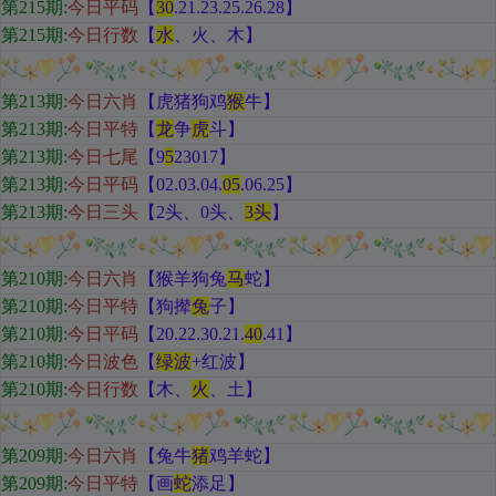
第215期:
今日平码
【
30
.21.23.25.26.28
】
第215期:
今日行数
【
水
、火、木
】
第213期
:
今日六肖
【虎猪狗鸡
猴
牛
】
第213期:
今日平特
【
龙
争
虎
斗
】
第213期:
今日七尾
【9
5
23017
】
第213期:
今日平码
【
02.03.04.
05
.06.25
】
第213期:
今日三头
【
2头、0头、
3头
】
第210期
:
今日六肖
【猴羊狗兔
马
蛇
】
第210期:
今日平特
【狗撵
兔
子
】
第210期:
今日平码
【
20.22.30.21.
40
.41
】
第210期:
今日波色
【
绿
波
+红波
】
第210期:
今日行数
【木
、
火
、土
】
第209期
:
今日六肖
【兔牛
猪
鸡羊蛇
】
第209期:
今日平特
【画
蛇
添足
】