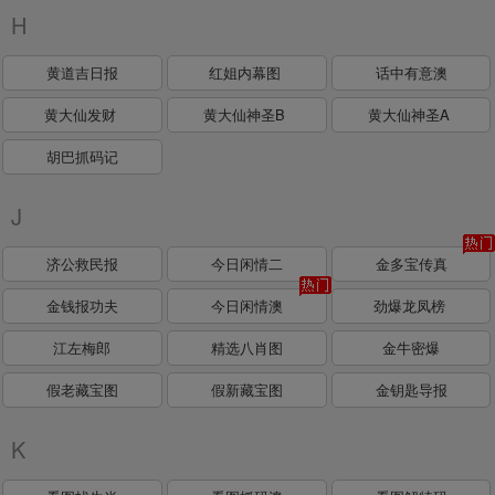
H
黄道吉日报
红姐内幕图
话中有意澳
黄大仙发财
黄大仙神圣B
黄大仙神圣A
胡巴抓码记
J
济公救民报
今日闲情二
金多宝传真
金钱报功夫
今日闲情澳
劲爆龙凤榜
江左梅郎
精选八肖图
金牛密爆
假老藏宝图
假新藏宝图
金钥匙导报
K