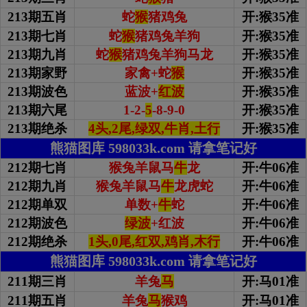
213期五肖
蛇
猴
猪鸡兔
开:猴35准
213期七肖
蛇
猴
猪鸡兔羊狗
开:猴35准
213期九肖
蛇
猴
猪鸡兔羊狗马龙
开:猴35准
213期家野
家禽+蛇
猴
开:猴35准
213期波色
蓝波+
红波
开:猴35准
213期
六尾
1-2-
5
-8-9-0
开:猴35准
213期绝杀
4头,2尾,绿双,牛肖,土行
开:猴35准
熊猫图库 598033k.com 请拿笔记好
212期七肖
猴兔羊鼠马
牛
龙
开:牛06准
212期九肖
猴兔羊鼠马
牛
龙虎蛇
开:牛06准
212期单双
单数+
牛
蛇
开:牛06准
212期波色
绿波
+红波
开:牛06准
212期绝杀
1头,0尾,红双,鸡肖,木行
开:牛06准
熊猫图库 598033k.com 请拿笔记好
211期三肖
羊兔
马
开:马01准
211期五肖
羊兔
马
猴鸡
开:马01准