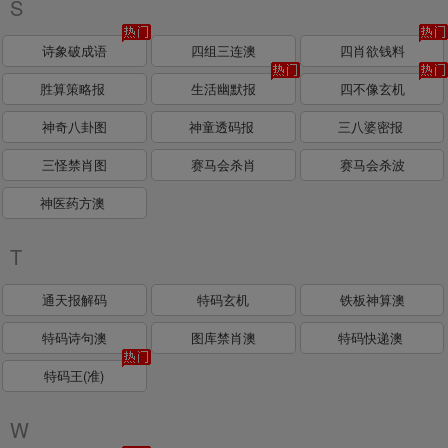
S
诗象破成语
四组三连澳
四肖欲钱料
胜算策略报
生活幽默报
四不像玄机
神奇八卦图
神童透码报
三八婆密报
三怪禁肖图
赛马会杀肖
赛马会杀波
神医药方澳
T
通天报解码
特码玄机
铁板神算澳
特码诗句澳
图库禁肖澳
特码快递澳
特码王(准)
W