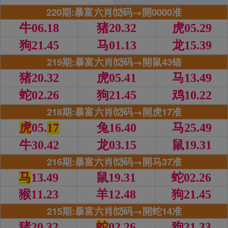
220期:暴富六肖⑿码→開0000准
牛06.18
猪20.32
虎05.29
狗21.45
马01.13
龙15.39
219期:暴富六肖⑿码→開鼠43错
猪20.32
虎05.41
马13.49
蛇02.26
狗21.45
鸡10.22
218期:暴富六肖⑿码→開虎17准
虎
05.
17
兔16.40
马25.49
牛30.42
龙03.15
鼠19.31
216期:暴富六肖⑿码→開马37准
马
13.49
鼠19.31
蛇02.26
猴11.23
羊12.48
狗21.45
215期:暴富六肖⑿码→開蛇14准
猪20.32
蛇
02.26
狗21.33