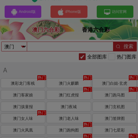
Android版
iPhone版
访问官网
澳门六合彩
香港六合彩
搜索
全部图库
热门图库
A
澳彩龙门客栈
澳门火麒麟
澳门白姐-玄虎
澳门客家娘
澳门红虎报
澳门跑马图
澳门孩童报
澳门夜城
澳门玄机图
澳门女人味
澳门老人味
澳门签牌图
澳门火凤凰
澳门跑狗图
澳门七星彩