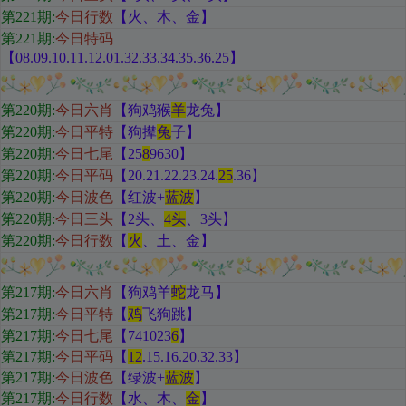
第221期:
今日行数
【火
、木、金
】
第221期:
今日特码
【08.09.10.11.12.01.32.33.34.35.36.25
】
第220期
:
今日六肖
【狗鸡猴
羊
龙兔
】
第220期:
今日平特
【狗撵
兔
子
】
第220期:
今日七尾
【25
8
9630
】
第220期:
今日平码
【
20.21.22.23.24.
25
.36
】
第220期:
今日波色
【红
波+
蓝波
】
第220期:
今日三头
【
2头、
4头
、3头
】
第220期:
今日行数
【
火
、土、金
】
第217期
:
今日六肖
【狗鸡羊
蛇
龙马
】
第217期:
今日平特
【
鸡
飞狗跳
】
第217期:
今日七尾
【741023
6
】
第217期:
今日平码
【
12
.15.16.20.32.33
】
第217期:
今日波色
【绿
波+
蓝波
】
第217期:
今日行数
【水
、木、
金
】