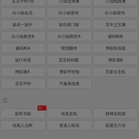
宝宝平特1肖
八仙过海澳
八仙指路澳
白小姐会员
白小姐密传
白小姐密传
波叔一波中
波肖尾门报
宝中之宝澳
白小姐救世B
白小姐救世A
爆码料B
爆码料A
帮您翻本
博彩快讯报
波行肖尾
宝宝特码图
博彩通B
博彩通A
博彩平特报
百家乐玄机
宝宝平特
不服来战澳
C
彩民书籍
传真玄机
财神玄机报
传真八点料
曾道人暗语
彩霸王六肖