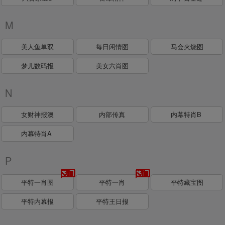
M
美人鱼单双
每日闲情图
马会火烧图
梦儿数码报
美女六肖图
N
女财神报澳
内部传真
内幕特肖B
内幕特肖A
P
平特一肖图
平特一肖
平特藏宝图
平特内幕报
平特王日报