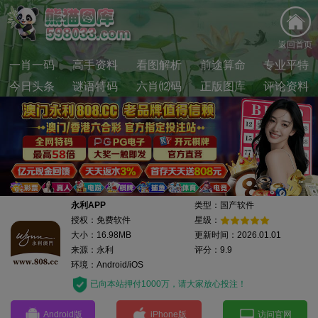
返回首页
一肖一码
高手资料
看图解析
前途算命
专业平特
今日头条
谜语特码
六肖⑿码
正版图库
评论资料
永利APP
类型：国产软件
授权：免费软件
星级：
大小：16.98MB
更新时间：2026.01.01
来源：永利
评分：9.9
环境：Android/iOS
已向本站押付1000万，请大家放心投注！
Android版
iPhone版
访问官网