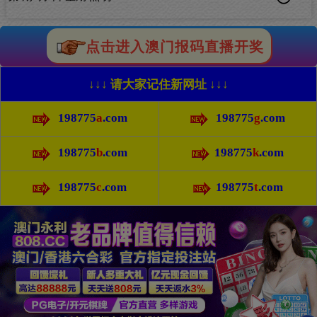
点击进入澳门报码直播开奖
↓↓↓ 请大家记住新网址 ↓↓↓
198775
a
.com
198775
g
.com
198775
b
.com
198775
k
.com
198775
c
.com
198775
t
.com