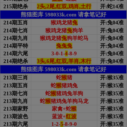
215期绝杀
2头,2尾,红双,鸡肖,土行
开:蛇14准
熊猫图库 598033k.com 请拿笔记好
214期五肖
猴鸡龙猪
兔
开:兔04准
214期七肖
猴鸡龙猪
兔
狗羊
开:兔04准
214期九肖
猴鸡龙猪
兔
狗羊蛇马
开:兔04准
214期平特
兔兔兔
开:兔04准
214期
六尾
3-0-1-
4
-8-9
开:兔04准
214期绝杀
3头,6尾,红双,羊肖,木行
开:兔04准
熊猫图库 598033k.com 请拿笔记好
213期三肖
蛇
猴
猪
开:猴35准
213期五肖
蛇
猴
猪鸡兔
开:猴35准
213期七肖
蛇
猴
猪鸡兔羊狗
开:猴35准
213期九肖
蛇
猴
猪鸡兔羊狗马龙
开:猴35准
213期家野
家禽+蛇
猴
开:猴35准
213期波色
蓝波+
红波
开:猴35准
213期
六尾
1-2-
5
-8-9-0
开:猴35准