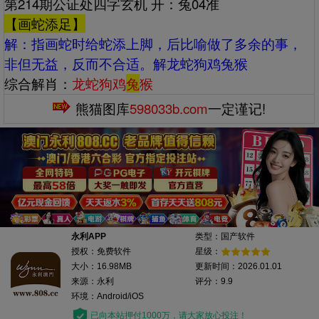
第214期公证处四字玄机 开：兔04准
【画蛇添足】
解：‌‌指画蛇时给蛇添上脚，后比喻做了多余的事，
非但无益，反而不合适。解龙蛇狗鸡兔猴
综合解肖：
龙蛇狗鸡
兔
猴
熊猫图库
598033b.com
一定谨记!
永利APP
类型：国产软件
授权：免费软件
星级：
大小：16.98MB
更新时间：2026.01.01
来源：永利
评分：9.9
环境：Android/iOS
已向本站押付1000万，请大家放心投注！