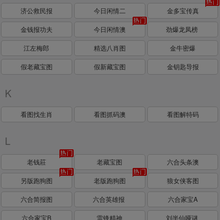
济公救民报
今日闲情二
金多宝传真
金钱报功夫
今日闲情澳
劲爆龙凤榜
江左梅郎
精选八肖图
金牛密爆
假老藏宝图
假新藏宝图
金钥匙导报
K
看图找生肖
看图抓码澳
看图解特码
L
老钱莊
老藏宝图
六合头条澳
另版跑狗图
老版跑狗图
狼女侠客图
六合简报图
六合英雄报
六合家宝A
六合家宝B
雷锋精神
刘半仙哑谜