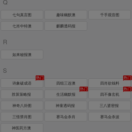
Q
七句真言图
趣味幽默澳
千手观音图
七肖中特澳
麒麟透码报
R
如来秘报澳
S
诗象破成语
四组三连澳
四肖欲钱料
胜算策略报
生活幽默报
四不像玄机
神奇八卦图
神童透码报
三八婆密报
三怪禁肖图
赛马会杀肖
赛马会杀波
神医药方澳