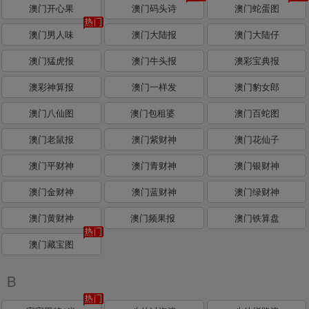
澳门开心果
澳门码头诗
澳门蛇蛋图
澳门男人味
澳门大陆报
澳门大陆仔
澳门猛虎报
澳门牛头报
澳彩宝典报
澳彩神算报
澳门一样发
澳门豹女郎
澳门八仙图
澳门包租婆
澳门百蛇图
澳门老鼠报
澳门紫财神
澳门花仙子
澳门平财神
澳门青财神
澳门银财神
澳门金财神
澳门蓝财神
澳门绿财神
澳门黄财神
澳门频果报
澳门铁算盘
澳门藏宝图
B