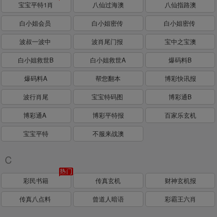
宝宝平特1肖
八仙过海澳
八仙指路澳
白小姐会员
白小姐密传
白小姐密传
波叔一波中
波肖尾门报
宝中之宝澳
白小姐救世B
白小姐救世A
爆码料B
爆码料A
帮您翻本
博彩快讯报
波行肖尾
宝宝特码图
博彩通B
博彩通A
博彩平特报
百家乐玄机
宝宝平特
不服来战澳
C
彩民书籍
传真玄机
财神玄机报
传真八点料
曾道人暗语
彩霸王六肖