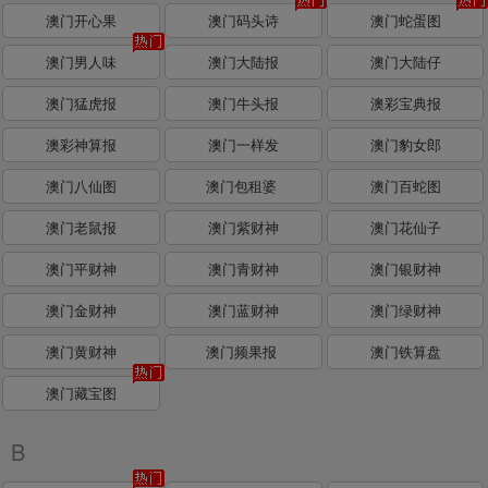
澳门开心果
澳门码头诗
澳门蛇蛋图
澳门男人味
澳门大陆报
澳门大陆仔
澳门猛虎报
澳门牛头报
澳彩宝典报
澳彩神算报
澳门一样发
澳门豹女郎
澳门八仙图
澳门包租婆
澳门百蛇图
澳门老鼠报
澳门紫财神
澳门花仙子
澳门平财神
澳门青财神
澳门银财神
澳门金财神
澳门蓝财神
澳门绿财神
澳门黄财神
澳门频果报
澳门铁算盘
澳门藏宝图
B