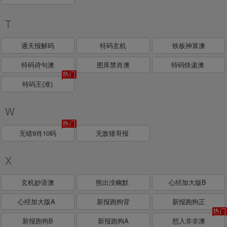
T
通天报解码
特码玄机
铁板神算澳
特码诗句澳
图库禁肖澳
特码快递澳
特码王(准)
W
无错9肖10码
无敌猪哥报
X
玄机妙语澳
熊出没幽默
心经加大版B
心经加大版A
新报跑狗背
新报跑狗正
新报跑狗B
新报跑狗A
想入非非澳