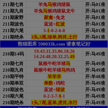
211期七肖
羊兔
马
猴鸡猪鼠
开:马01准
211期九肖
羊兔
马
猴鸡猪鼠龙牛
开:马01准
211期家野
家禽
+兔龙
开:马01准
211期波色
蓝波+
红波
开:马01准
211期
六尾
5-
1
-0-2-6-8
开:马01准
211期绝杀
3头,3尾,绿单,狗肖,土行
开:马01准
熊猫图库 598033k.com 请拿笔记好
19.43.11.35.06.18.26
210期14码
开:马49准
14.24.48.20.32.25.
49
210期七肖
鼠猴牛蛇羊猪
马
开:马49准
210期九肖
鼠猴牛蛇羊猪
马
狗鸡
开:马49准
210期平特
羊羊羊
开:羊48准
210期单双
单数
+鸡蛇
开:马49准
210期波色
蓝波+
绿波
开:马49准
210期
六尾
0-2-3-7-
9
-1
开:马49准
210期绝杀
1头,7尾,蓝单,虎肖,水行
开:马49准