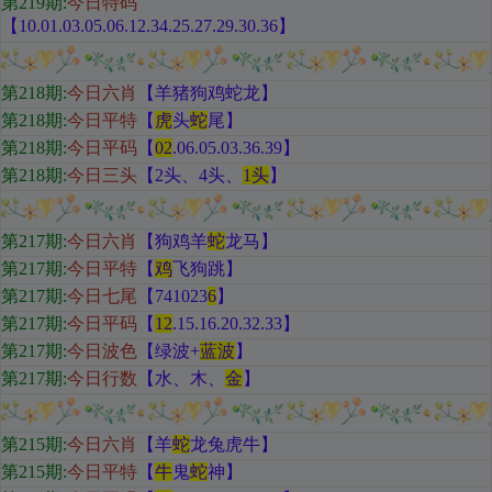
第219期:
今日特码
【10.01.03.05.06.12.34.25.27.29.30.36
】
第218期
:
今日六肖
【羊猪狗鸡蛇龙
】
第218期:
今日平特
【
虎
头
蛇
尾
】
第218期:
今日平码
【
02
.06.05.03.36.39
】
第218期:
今日三头
【
2头、4头、
1头
】
第217期
:
今日六肖
【狗鸡羊
蛇
龙马
】
第217期:
今日平特
【
鸡
飞狗跳
】
第217期:
今日七尾
【741023
6
】
第217期:
今日平码
【
12
.15.16.20.32.33
】
第217期:
今日波色
【绿
波+
蓝波
】
第217期:
今日行数
【水
、木、
金
】
第215期
:
今日六肖
【羊
蛇
龙兔虎牛
】
第215期:
今日平特
【
牛
鬼
蛇
神
】