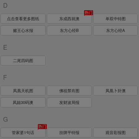
D
点击查看更多图纸
东成西就澳
单双中特图
赌王心水报
东方心经B
东方心经A
E
二尾四码图
F
凤凰天机图
佛祖禁肖图
凤凰卜卦澳
凤姐30码澳
发财波局报
G
管家婆1句话
挂牌平特报
观音彩报图