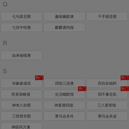
Q
七句真言图
趣味幽默澳
千手观音图
七肖中特澳
麒麟透码报
R
如来秘报澳
S
诗象破成语
四组三连澳
四肖欲钱料
胜算策略报
生活幽默报
四不像玄机
神奇八卦图
神童透码报
三八婆密报
三怪禁肖图
赛马会杀肖
赛马会杀波
神医药方澳