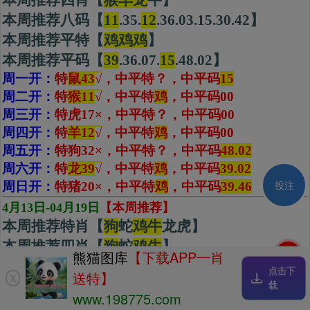
本周推荐八码【
11
.35.
12
.36.03.15.30.42】
本周推荐平特【
鸡鸡鸡
】
本周推荐平码【
39
.36.07.
15
.48.02】
周一开：
特
鼠43
√
，中平特？，
中平码
15
周二开：
特
猴11
√
，中平特
鸡
，
中平码00
周三开：
特虎17×，中平特？，
中平码00
周四开：
特
羊12
√
，中平特
鸡
，
中平码00
周五开：
特狗32×，中平特？，
中平码
48.02
周六开：
特
龙39
√
，中平特
鸡
，
中平码
39.02
投注
周日开：
特猪20×，中平特
鸡
，中平码
39.46
4月13日-04月19日
【本周推荐】
本周推荐特肖【
狗
蛇
鸡牛
龙虎】
本周推荐四肖【
狗
蛇
鸡
牛
】
刷新
熊猫图库
【下载APP一肖
本周推荐八码【21.33.02.38.10.
22
.
06
.30】
点击下
送特】
X
本周推荐平特【
鸡鸡鸡
】
载
www.198775.com
本周推荐平码【
06
.14.08.29.
34
.33】