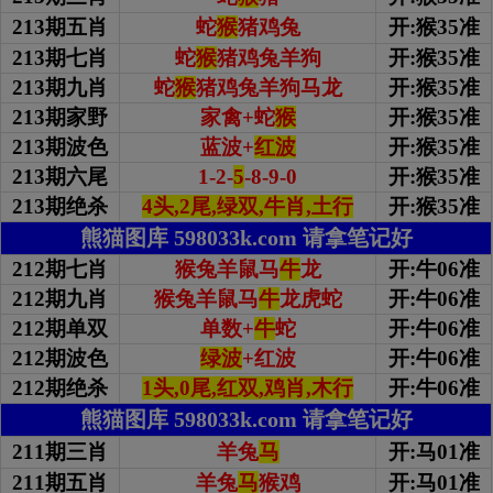
213期五肖
蛇
猴
猪鸡兔
开:猴35准
213期七肖
蛇
猴
猪鸡兔羊狗
开:猴35准
213期九肖
蛇
猴
猪鸡兔羊狗马龙
开:猴35准
213期家野
家禽+蛇
猴
开:猴35准
213期波色
蓝波+
红波
开:猴35准
213期
六尾
1-2-
5
-8-9-0
开:猴35准
213期绝杀
4头,2尾,绿双,牛肖,土行
开:猴35准
熊猫图库 598033k.com 请拿笔记好
212期七肖
猴兔羊鼠马
牛
龙
开:牛06准
212期九肖
猴兔羊鼠马
牛
龙虎蛇
开:牛06准
212期单双
单数+
牛
蛇
开:牛06准
212期波色
绿波
+红波
开:牛06准
212期绝杀
1头,0尾,红双,鸡肖,木行
开:牛06准
熊猫图库 598033k.com 请拿笔记好
211期三肖
羊兔
马
开:马01准
211期五肖
羊兔
马
猴鸡
开:马01准