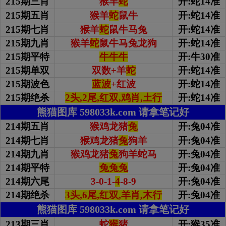
215期三肖
猴羊
蛇
开:蛇14准
215期五肖
猴羊
蛇
鼠牛
开:蛇14准
215期七肖
猴羊
蛇
鼠牛马兔
开:蛇14准
215期九肖
猴羊
蛇
鼠牛马兔龙狗
开:蛇14准
215期平特
牛牛牛
开:牛30准
215期单双
双数+羊
蛇
开:蛇14准
215期波色
蓝波
+红波
开:蛇14准
215期绝杀
2头,2尾,红双,鸡肖,土行
开:蛇14准
熊猫图库 598033k.com 请拿笔记好
214期五肖
猴鸡龙猪
兔
开:兔04准
214期七肖
猴鸡龙猪
兔
狗羊
开:兔04准
214期九肖
猴鸡龙猪
兔
狗羊蛇马
开:兔04准
214期平特
兔兔兔
开:兔04准
214期
六尾
3-0-1-
4
-8-9
开:兔04准
214期绝杀
3头,6尾,红双,羊肖,木行
开:兔04准
熊猫图库 598033k.com 请拿笔记好
213期三肖
蛇
猴
猪
开:猴35准