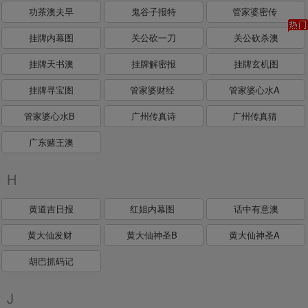
功茶澳夫早
鬼谷子报特
管家婆密传
挂牌内幕图
关公砍一刀
关公砍杀澳
挂牌天书澳
挂牌解密报
挂牌玄机图
挂牌寻宝图
管家婆财经
管家婆心水A
管家婆心水B
广州传真诗
广州传真猜
广东赌王澳
H
黄道吉日报
红姐内幕图
话中有意澳
黄大仙发财
黄大仙神圣B
黄大仙神圣A
胡巴抓码记
J