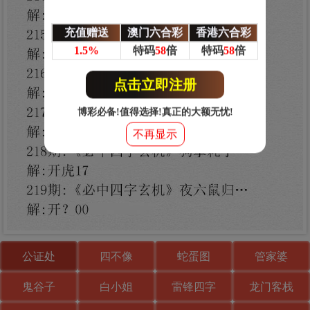
充值赠送
澳门六合彩
香港六合彩
1.5%
特码
58
倍
特码
58
倍
点击立即注册
博彩必备!值得选择!真正的大额无忧!
不再显示
公证处
四不像
蛇蛋图
管家婆
鬼谷子
白小姐
雷锋四字
龙门客栈