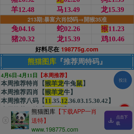
羊12.48
马13.49
龙15.39
213期:暴富六肖⑿码→開猴35准
兔04.16
蛇02.26
猴
11.23
猪20.32
龙15.39
鸡10.46
好料尽在
198775g.com
熊猫图库
『推荐周特码』
4月6日-4月11日
【本周推荐】
投注
本周推荐特肖【
猴羊龙
牛兔
鼠
】
本周推荐四肖【
猴
羊
龙
牛】
本周推荐八码【
11
.35.
12
.36.03.15.30.42】
本周推荐平特【
鸡鸡鸡
】
刷新
熊猫图库
【下载APP一肖
点击下
本周推荐平码【
39
.36.07.
15
.48.02】
送特】
X
载
周一开：
特
鼠43
√
，中平特？，
中平码
15
www.198775.com
周二开：
特
猴11
√
，中平特
鸡
，
中平码00