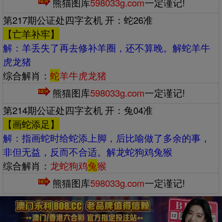
熊猫图库
598033g.com
一定谨记!
第217期公证处四字玄机 开：蛇26准
【亡羊补牢】
解：‌‌羊丢失了再去修补羊圈，还不算晚。解蛇羊牛
虎龙猪
综合解肖：
蛇
羊牛虎龙猪
熊猫图库
598033g.com
一定谨记!
第214期公证处四字玄机 开：兔04准
【画蛇添足】
解：‌‌指画蛇时给蛇添上脚，后比喻做了多余的事，
非但无益，反而不合适。解龙蛇狗鸡兔猴
综合解肖：
龙蛇狗鸡
兔
猴
熊猫图库
598033g.com
一定谨记!