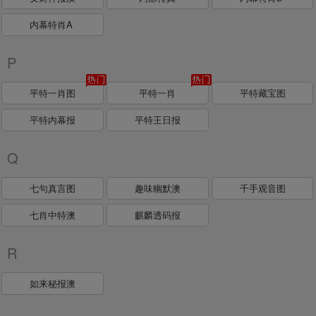
内幕特肖A
P
平特一肖图
平特一肖
平特藏宝图
平特内幕报
平特王日报
Q
七句真言图
趣味幽默澳
千手观音图
七肖中特澳
麒麟透码报
R
如来秘报澳