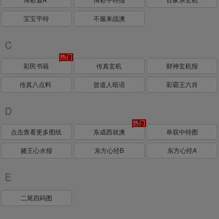
宝宝平特
不服来战澳
C
彩民书籍
传真玄机
财神玄机报
传真八点料
曾道人暗语
彩霸王六肖
D
点击查看更多图纸
东成西就澳
单双中特图
赌王心水报
东方心经B
东方心经A
E
二尾四码图