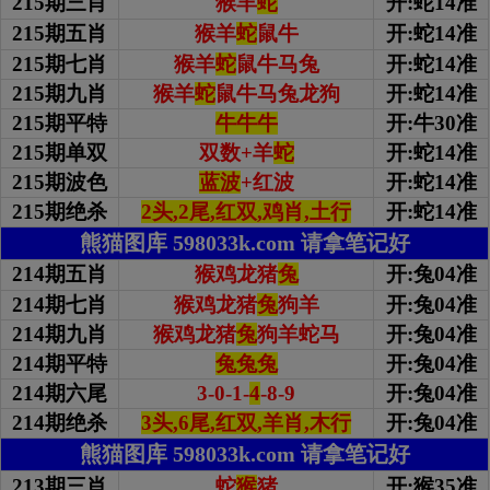
215期三肖
猴羊
蛇
开:蛇14准
215期五肖
猴羊
蛇
鼠牛
开:蛇14准
215期七肖
猴羊
蛇
鼠牛马兔
开:蛇14准
215期九肖
猴羊
蛇
鼠牛马兔龙狗
开:蛇14准
215期平特
牛牛牛
开:牛30准
215期单双
双数+羊
蛇
开:蛇14准
215期波色
蓝波
+红波
开:蛇14准
215期绝杀
2头,2尾,红双,鸡肖,土行
开:蛇14准
熊猫图库 598033k.com 请拿笔记好
214期五肖
猴鸡龙猪
兔
开:兔04准
214期七肖
猴鸡龙猪
兔
狗羊
开:兔04准
214期九肖
猴鸡龙猪
兔
狗羊蛇马
开:兔04准
214期平特
兔兔兔
开:兔04准
214期
六尾
3-0-1-
4
-8-9
开:兔04准
214期绝杀
3头,6尾,红双,羊肖,木行
开:兔04准
熊猫图库 598033k.com 请拿笔记好
213期三肖
蛇
猴
猪
开:猴35准