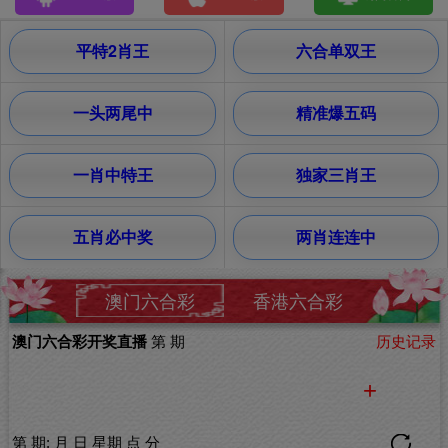
平特2肖王
六合单双王
一头两尾中
精准爆五码
一肖中特王
独家三肖王
五肖必中奖
两肖连连中
澳门六合彩
香港六合彩