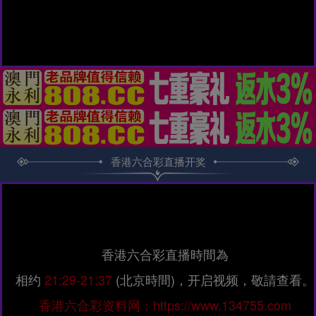
香港六合彩直播开奖
香港六合彩直播時間為
相约
21:29-21:37
(北京時間)，开启视频，敬請查看。
香港六合彩资料网：https://www.134755.com