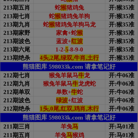
213期五肖
蛇
猴
猪鸡兔
开:猴35准
213期七肖
蛇
猴
猪鸡兔羊狗
开:猴35准
213期九肖
蛇
猴
猪鸡兔羊狗马龙
开:猴35准
213期家野
家禽+蛇
猴
开:猴35准
213期波色
蓝波+
红波
开:猴35准
213期
六尾
1-2-
5
-8-9-0
开:猴35准
213期绝杀
4头,2尾,绿双,牛肖,土行
开:猴35准
熊猫图库 598033k.com 请拿笔记好
212期七肖
猴兔羊鼠马
牛
龙
开:牛06准
212期九肖
猴兔羊鼠马
牛
龙虎蛇
开:牛06准
212期单双
单数+
牛
蛇
开:牛06准
212期波色
绿波
+红波
开:牛06准
212期绝杀
1头,0尾,红双,鸡肖,木行
开:牛06准
熊猫图库 598033k.com 请拿笔记好
211期三肖
羊兔
马
开:马01准
211期五肖
羊兔
马
猴鸡
开:马01准