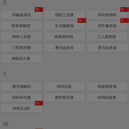
S
诗象破成语
四组三连澳
四肖欲钱料
胜算策略报
生活幽默报
四不像玄机
神奇八卦图
神童透码报
三八婆密报
三怪禁肖图
赛马会杀肖
赛马会杀波
神医药方澳
T
通天报解码
特码玄机
铁板神算澳
特码诗句澳
图库禁肖澳
特码快递澳
特码王(准)
W