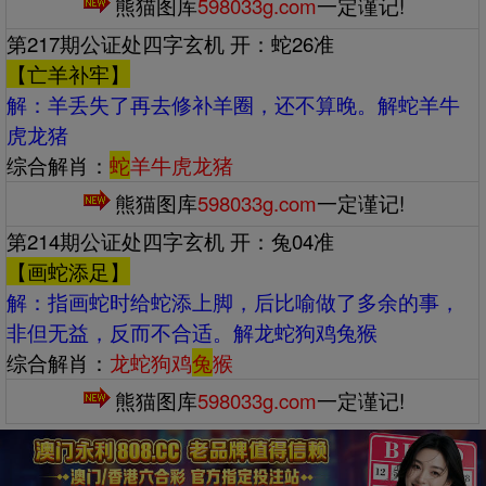
熊猫图库
598033g.com
一定谨记!
第217期公证处四字玄机 开：蛇26准
【亡羊补牢】
解：‌‌羊丢失了再去修补羊圈，还不算晚。解蛇羊牛
虎龙猪
综合解肖：
蛇
羊牛虎龙猪
熊猫图库
598033g.com
一定谨记!
第214期公证处四字玄机 开：兔04准
【画蛇添足】
解：‌‌指画蛇时给蛇添上脚，后比喻做了多余的事，
非但无益，反而不合适。解龙蛇狗鸡兔猴
综合解肖：
龙蛇狗鸡
兔
猴
熊猫图库
598033g.com
一定谨记!