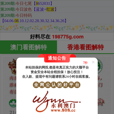
第209期:
今日七尾
【
8
652031
】
第209期:
今日波色
【蓝
波+
红波
】
第209期:
今日特码
【04.06.
08
.10.12.02.28.30.32.34.36.26
】
好料尽在
198775g.com
澳门看图解特
香港看图解特
通知公告
×
6秒
本站担保的网投,都是有真正实力的大额平台
资金安全本站全程担保！放心投注！
在入款、提现中有问题请联系24小时在线客服。
全
网
公
认
的
好
平
台