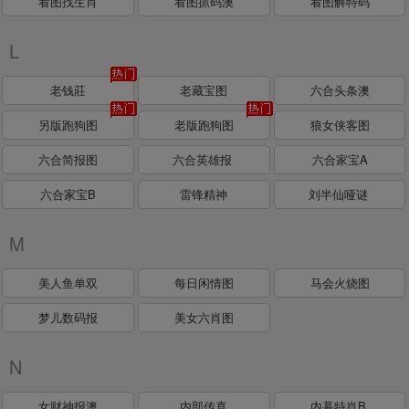
看图找生肖
看图抓码澳
看图解特码
L
老钱莊
老藏宝图
六合头条澳
另版跑狗图
老版跑狗图
狼女侠客图
六合简报图
六合英雄报
六合家宝A
六合家宝B
雷锋精神
刘半仙哑谜
M
美人鱼单双
每日闲情图
马会火烧图
梦儿数码报
美女六肖图
N
女财神报澳
内部传真
内幕特肖B