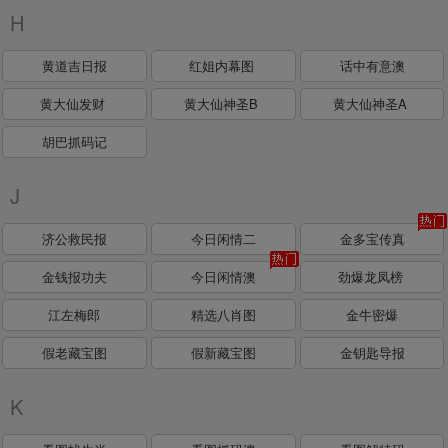
H
黄道吉日报
红姐内幕图
话中有意澳
黄大仙发财
黄大仙神圣B
黄大仙神圣A
胡巴抓码记
J
济公救民报
今日闲情二
金多宝传真
金钱报功夫
今日闲情澳
劲爆龙凤榜
江左梅郎
精选八肖图
金牛密爆
假老藏宝图
假新藏宝图
金钥匙导报
K