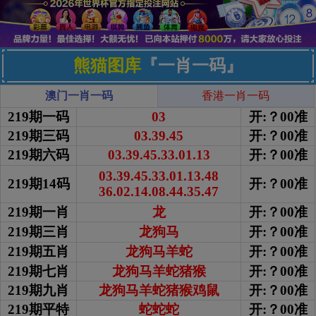
熊猫图库
『一肖一码』
澳门一肖一码
香港一肖一码
219期一码
03
开:？00准
219期三码
03.39.45
开:？00准
219期六码
03.39.45.33.01.13
开:？00准
03.39.45.33.01.13.48
219期14码
开:？00准
36.
02.14.08.44.35.47
219期一肖
龙
开:？00准
219期三肖
龙狗马
开:？00准
219期五肖
龙狗马羊蛇
开:？00准
219期七肖
龙狗马羊蛇猪猴
开:？00准
219期九肖
龙狗马羊蛇猪猴鸡鼠
开:？00准
219期平特
蛇蛇蛇
开:？00准