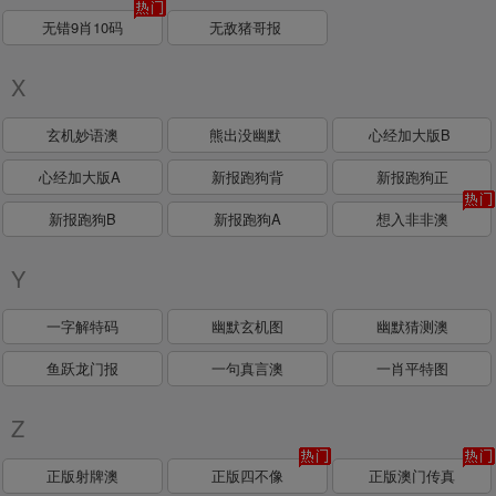
无错9肖10码
无敌猪哥报
X
玄机妙语澳
熊出没幽默
心经加大版B
心经加大版A
新报跑狗背
新报跑狗正
新报跑狗B
新报跑狗A
想入非非澳
Y
一字解特码
幽默玄机图
幽默猜测澳
鱼跃龙门报
一句真言澳
一肖平特图
Z
正版射牌澳
正版四不像
正版澳门传真