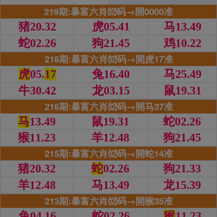
219期:暴富六肖⑿码→開0000准
猪20.32
虎05.41
马13.49
蛇02.26
狗21.45
鸡10.22
218期:暴富六肖⑿码→開虎17准
虎
05.
17
兔16.40
马25.49
牛30.42
龙03.15
鼠19.31
216期:暴富六肖⑿码→開马37准
马
13.49
鼠19.31
蛇02.26
猴11.23
羊12.48
狗21.45
215期:暴富六肖⑿码→開蛇14准
猪20.32
蛇
02.26
狗21.33
羊12.48
马13.49
龙15.39
213期:暴富六肖⑿码→開猴35准
兔04.16
蛇02.26
猴
11.23