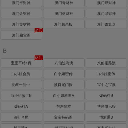
澳门平财神
澳门青财神
澳门银财神
澳门金财神
澳门蓝财神
澳门绿财神
澳门黄财神
澳门频果报
澳门铁算盘
澳门藏宝图
B
宝宝平特1肖
八仙过海澳
八仙指路澳
白小姐会员
白小姐密传
白小姐密传
波叔一波中
波肖尾门报
宝中之宝澳
白小姐救世B
白小姐救世A
爆码料B
爆码料A
帮您翻本
博彩快讯报
波行肖尾
宝宝特码图
博彩通B
博彩通A
博彩平特报
百家乐玄机