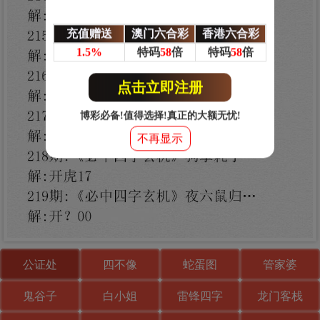
充值赠送
澳门六合彩
香港六合彩
1.5%
特码
58
倍
特码
58
倍
点击立即注册
博彩必备!值得选择!真正的大额无忧!
不再显示
公证处
四不像
蛇蛋图
管家婆
鬼谷子
白小姐
雷锋四字
龙门客栈