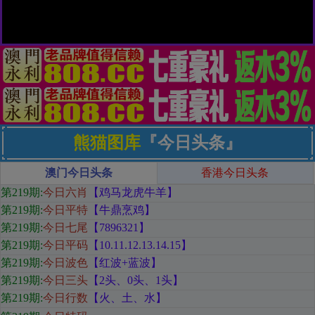
熊猫图库
『今日头条』
澳门今日头条
香港今日头条
第219期
:
今日六肖
【鸡马龙虎牛羊
】
第219期:
今日平特
【牛鼎烹鸡
】
第219期:
今日七尾
【7896321
】
第219期:
今日平码
【
10.11.12.13.14.15
】
第219期:
今日波色
【红
波+蓝波
】
第219期:
今日三头
【
2头、0头、1头
】
第219期:
今日行数
【火
、土、水
】