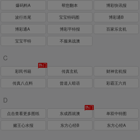
爆码料A
帮您翻本
博彩快讯报
波行肖尾
宝宝特码图
博彩通B
博彩通A
博彩平特报
百家乐玄机
宝宝平特
不服来战澳
C
彩民书籍
传真玄机
财神玄机报
传真八点料
曾道人暗语
彩霸王六肖
D
点击查看更多图纸
东成西就澳
单双中特图
赌王心水报
东方心经B
东方心经A