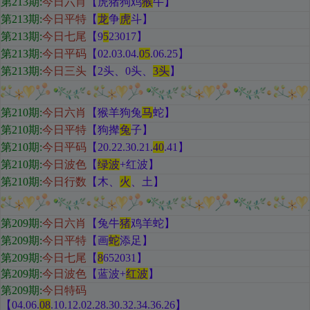
第213期
:
今日六肖
【虎猪狗鸡
猴
牛
】
第213期:
今日平特
【
龙
争
虎
斗
】
第213期:
今日七尾
【9
5
23017
】
第213期:
今日平码
【
02.03.04.
05
.06.25
】
第213期:
今日三头
【
2头、0头、
3头
】
第210期
:
今日六肖
【猴羊狗兔
马
蛇
】
第210期:
今日平特
【狗撵
兔
子
】
第210期:
今日平码
【
20.22.30.21.
40
.41
】
第210期:
今日波色
【
绿
波
+红波
】
第210期:
今日行数
【木
、
火
、土
】
第209期
:
今日六肖
【兔牛
猪
鸡羊蛇
】
第209期:
今日平特
【画
蛇
添足
】
第209期:
今日七尾
【
8
652031
】
第209期:
今日波色
【蓝
波+
红波
】
第209期:
今日特码
【04.06.
08
.10.12.02.28.30.32.34.36.26
】