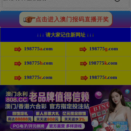
点击进入澳门报码直播开奖
↓↓↓ 请大家记住新网址 ↓↓↓
198775
a
.com
198775
g
.com
198775
b
.com
198775
k
.com
198775
c
.com
198775
t
.com