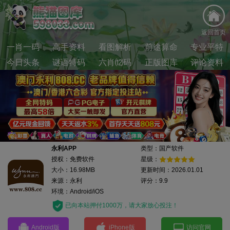
返回首页
一肖一码
高手资料
看图解析
前途算命
专业平特
今日头条
谜语特码
六肖⑿码
正版图库
评论资料
永利APP
类型：国产软件
授权：免费软件
星级：
大小：16.98MB
更新时间：2026.01.01
来源：永利
评分：9.9
环境：Android/iOS
已向本站押付1000万，请大家放心投注！
Android版
iPhone版
访问官网