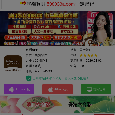
熊猫图库
598033a.com
一定谨记!
永利APP
类型：国产软件
授权：免费软件
星级：
大小：16.98MB
更新时间：2026.01.01
来源：永利
评分：9.9
环境：Android/iOS
已向本站押付1000万，请大家放心投注！
Android版
iPhone版
访问官网
澳门六合彩
香港六合彩