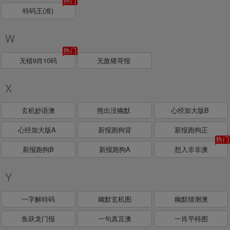
特码王(准)
W
无错9肖10码
无敌猪哥报
X
玄机妙语澳
熊出没幽默
心经加大版B
心经加大版A
新报跑狗背
新报跑狗正
新报跑狗B
新报跑狗A
想入非非澳
Y
一字解特码
幽默玄机图
幽默猜测澳
鱼跃龙门报
一句真言澳
一肖平特图