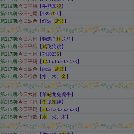
第219期:
今日平特
【牛鼎烹
鸡
】
第219期:
今日七尾
【7896
3
21
】
第219期:
今日波色
【红
波+
蓝波
】
第217期
:
今日六肖
【狗鸡羊
蛇
龙马
】
第217期:
今日平特
【
鸡
飞狗跳
】
第217期:
今日七尾
【741023
6
】
第217期:
今日平码
【
12
.15.16.20.32.33
】
第217期:
今日波色
【绿
波+
蓝波
】
第217期:
今日行数
【水
、木、
金
】
第215期
:
今日六肖
【羊
蛇
龙兔虎牛
】
第215期:
今日平特
【
牛
鬼
蛇
神
】
第215期:
今日平码
【
30
.21.23.25.26.28
】
第215期:
今日行数
【
水
、火、木
】