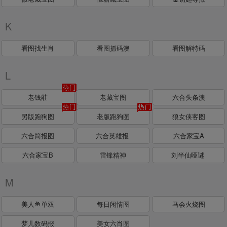
K
看图找生肖
看图抓码澳
看图解特码
L
老钱莊
老藏宝图
六合头条澳
另版跑狗图
老版跑狗图
狼女侠客图
六合简报图
六合英雄报
六合家宝A
六合家宝B
雷锋精神
刘半仙哑谜
M
美人鱼单双
每日闲情图
马会火烧图
梦儿数码报
美女六肖图