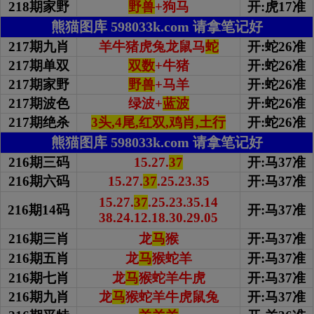
218期家野
野兽
+狗马
开:虎17准
熊猫图库 598033k.com 请拿笔记好
217期九肖
羊牛猪虎兔龙鼠马
蛇
开:蛇26准
217期单双
双数
+牛猪
开:蛇26准
217期家野
野兽
+马羊
开:蛇26准
217期波色
绿波+
蓝波
开:蛇26准
217期绝杀
3头,4尾,红双,鸡肖,土行
开:蛇26准
熊猫图库 598033k.com 请拿笔记好
216期三码
15.27.
37
开:马37准
216期六码
15.27.
37
.25.23.35
开:马37准
15.27.
37
.25.23.35.14
216期14码
开:马37准
38.24.12.18.30.29.05
216期三肖
龙
马
猴
开:马37准
216期五肖
龙
马
猴蛇羊
开:马37准
216期七肖
龙
马
猴蛇羊牛虎
开:马37准
216期九肖
龙
马
猴蛇羊牛虎鼠兔
开:马37准