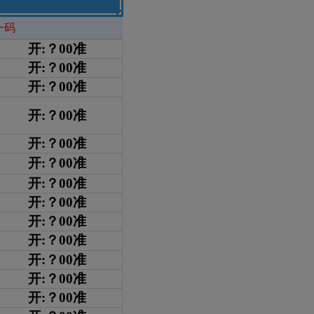
一码
开:？00准
开:？00准
开:？00准
开:？00准
开:？00准
开:？00准
开:？00准
开:？00准
开:？00准
开:？00准
开:？00准
开:？00准
开:？00准