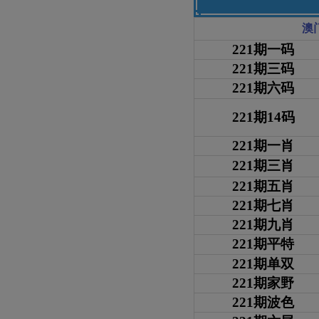
澳
221期一码
221期三码
221期六码
221期14码
221期一肖
221期三肖
221期五肖
221期七肖
221期九肖
221期平特
221期单双
221期家野
221期波色