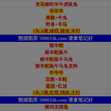
龙
马
猴蛇羊牛虎鼠兔
羊羊羊
单数
+牛兔
野兽+羊
马
1头,0尾,绿双,猪肖,木行
熊猫图库 598033k.com 请拿笔记好
猴羊
蛇
猴羊
蛇
鼠牛
猴羊
蛇
鼠牛马兔
猴羊
蛇
鼠牛马兔龙狗
牛牛牛
双数+羊
蛇
蓝波
+红波
2头,2尾,红双,鸡肖,土行
熊猫图库 598033k.com 请拿笔记好
猴鸡龙猪
兔