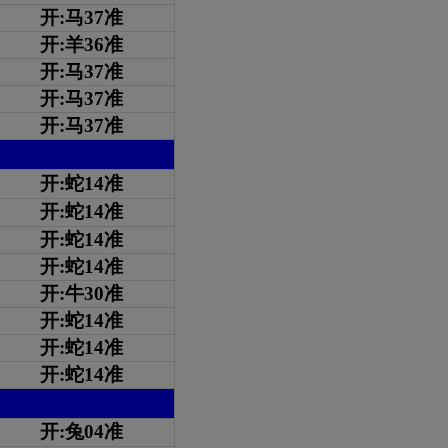
开:马37准
开:羊36准
开:马37准
开:马37准
开:马37准
开:蛇14准
开:蛇14准
开:蛇14准
开:蛇14准
开:牛30准
开:蛇14准
开:蛇14准
开:蛇14准
开:兔04准