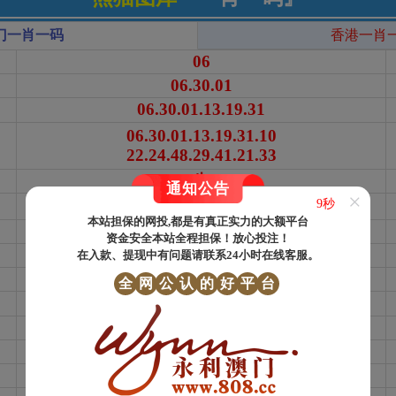
门一肖一码
香港一肖
06
06.30.01
06.30.01.13.19.31
06.30.01.13.19.31.10
22.24.48.29.41.21.33
牛
通知公告
×
牛马鼠
8秒
本站担保的网投,都是有真正实力的大额平台
牛马鼠鸡羊
资金安全本站全程担保！放心投注！
牛马鼠鸡羊虎狗
在入款、提现中有问题请联系24小时在线客服。
牛马鼠鸡羊虎狗猴猪
全
网
公
认
的
好
平
台
羊羊羊
双数+马鼠
家禽+虎猴
绿波+蓝波