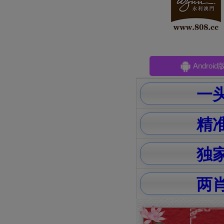
Android
一
精
独
两