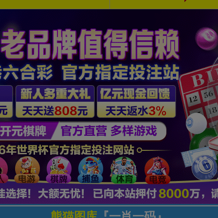
熊猫图库
『一肖一码』