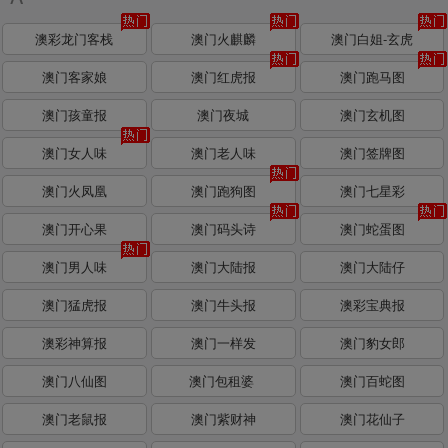
澳彩龙门客栈
澳门火麒麟
澳门白姐-玄虎
澳门客家娘
澳门红虎报
澳门跑马图
澳门孩童报
澳门夜城
澳门玄机图
澳门女人味
澳门老人味
澳门签牌图
澳门火凤凰
澳门跑狗图
澳门七星彩
澳门开心果
澳门码头诗
澳门蛇蛋图
澳门男人味
澳门大陆报
澳门大陆仔
澳门猛虎报
澳门牛头报
澳彩宝典报
澳彩神算报
澳门一样发
澳门豹女郎
澳门八仙图
澳门包租婆
澳门百蛇图
澳门老鼠报
澳门紫财神
澳门花仙子