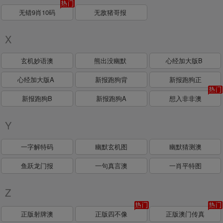
无错9肖10码
无敌猪哥报
X
玄机妙语澳
熊出没幽默
心经加大版B
心经加大版A
新报跑狗背
新报跑狗正
新报跑狗B
新报跑狗A
想入非非澳
Y
一字解特码
幽默玄机图
幽默猜测澳
鱼跃龙门报
一句真言澳
一肖平特图
Z
正版射牌澳
正版四不像
正版澳门传真