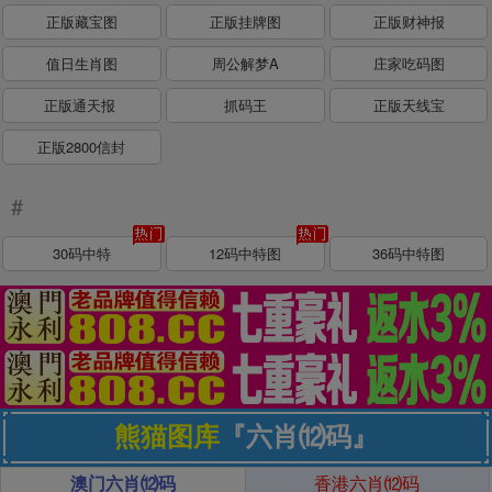
正版藏宝图
正版挂牌图
正版财神报
值日生肖图
周公解梦A
庄家吃码图
正版通天报
抓码王
正版天线宝
正版2800信封
#
30码中特
12码中特图
36码中特图
熊猫图库
『六肖⑿码』
澳门六肖⑿码
香港六肖⑿码