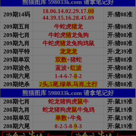
熊猫图库 598033k.com 请拿笔记好
18.06.14.02.29.17.
08
209期14码
开:猪08准
44.39.15.16.28.45.09
209期五肖
牛蛇虎
猪
龙
开:猪08准
209期七肖
牛蛇虎
猪
龙兔狗
开:猪08准
209期九肖
牛蛇虎
猪
龙兔狗鸡鼠
开:猪08准
209期平特
龙龙龙
开:龙39准
209期单双
双数
+猪蛇
开:猪08准
209期波色
蓝波+
红波
开:猪08准
209期
六尾
1-4-6-7-
8
-2
开:猪08准
209期绝杀
2头,5尾,绿单,马肖,土行
开:猪08准
熊猫图库 598033k.com 请拿笔记好
208期七肖
蛇龙猪狗虎
鼠
牛
开:鼠19准
208期九肖
蛇龙猪狗虎
鼠
牛兔鸡
开:鼠19准
208期单双
单数
+牛兔
开:鼠19准
208期
六尾
0-2-5-8-
9
-3
开:鼠19准