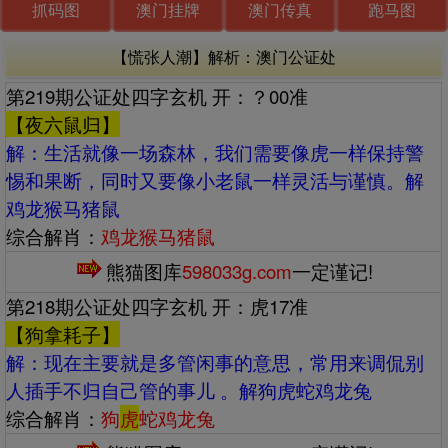
抓码图
澳门挂牌
澳门传真
跑马图
【慌张人潮】解析：澳门公证处
第219期公证处四字玄机 开：？00准
【夜六鼠归】
解：‌‌生活就像一场森林，我们需要像虎一样保持警
惕和果断，同时又要像小老鼠一样灵活与谨慎。‌‌解
鸡龙猴马猪鼠
综合解肖：
鸡龙猴马猪鼠
熊猫图库
598033g.com
一定谨记!
第218期公证处四字玄机 开：虎17准
【狗拿耗子】
解：‌‌现在主要就是‌多管闲事‌的意思，常用来调侃别
人插手不归自己管的事儿 。‌‌解狗虎蛇鸡龙兔
综合解肖：
狗
虎
蛇鸡龙兔