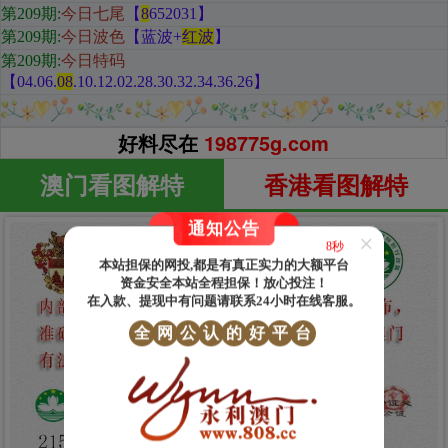
第209期:
今日七尾
【
8
652031
】
第209期:
今日波色
【蓝
波+
红波
】
第209期:
今日特码
【04.06.
08
.10.12.02.28.30.32.34.36.26
】
好料尽在
198775g.com
澳门看图解特
香港看图解特
通知公告
×
7秒
本站担保的网投,都是有真正实力的大额平台
资金安全本站全程担保！放心投注！
在入款、提现中有问题请联系24小时在线客服。
全
网
公
认
的
好
平
台