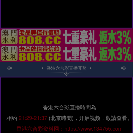
香港六合彩直播开奖
香港六合彩直播時間為
相约
21:29-21:37
(北京時間)，开启视频，敬請查看。
香港六合彩资料网：https://www.134755.com