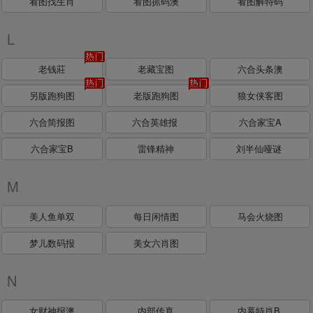
看图找生肖
看图抓码澳
看图解特码
L
老钱莊
老藏宝图
六合头条澳
另版跑狗图
老版跑狗图
狼女侠客图
六合简报图
六合英雄报
六合家宝A
六合家宝B
雷锋精神
刘半仙哑谜
M
美人鱼单双
每日闲情图
马会火烧图
梦儿数码报
美女六肖图
N
女财神报澳
内部传真
内幕特肖B