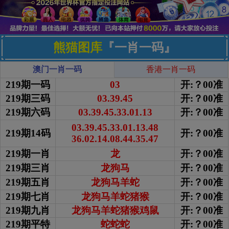
熊猫图库
『一肖一码』
澳门一肖一码
香港一肖一码
219期一码
03
开:？00准
219期三码
03.39.45
开:？00准
219期六码
03.39.45.33.01.13
开:？00准
03.39.45.33.01.13.48
219期14码
开:？00准
36.
02.14.08.44.35.47
219期一肖
龙
开:？00准
219期三肖
龙狗马
开:？00准
219期五肖
龙狗马羊蛇
开:？00准
219期七肖
龙狗马羊蛇猪猴
开:？00准
219期九肖
龙狗马羊蛇猪猴鸡鼠
开:？00准
219期平特
蛇蛇蛇
开:？00准