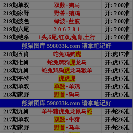
219期单双
双数+狗马
开:？00准
219期家野
野兽+猪鸡
开:？00准
219期波色
绿波+蓝波
开:？00准
219期
六尾
2-0-6-7-8-1
开:？00准
219期绝杀
1头,6尾,红双,兔肖,土行
开:？00准
熊猫图库 598033k.com 请拿笔记好
218期五肖
蛇兔鸡狗
虎
开:虎17准
218期七肖
蛇兔鸡狗
虎
龙马
开:虎17准
218期九肖
蛇兔鸡狗
虎
龙马猴羊
开:虎17准
218期平特
虎虎虎
开:虎17准
218期单双
单数
+羊鸡
开:虎17准
218期家野
野兽
+狗马
开:虎17准
熊猫图库 598033k.com 请拿笔记好
217期九肖
羊牛猪虎兔龙鼠马
蛇
开:蛇26准
217期单双
双数
+牛猪
开:蛇26准
217期家野
野兽
+马羊
开:蛇26准