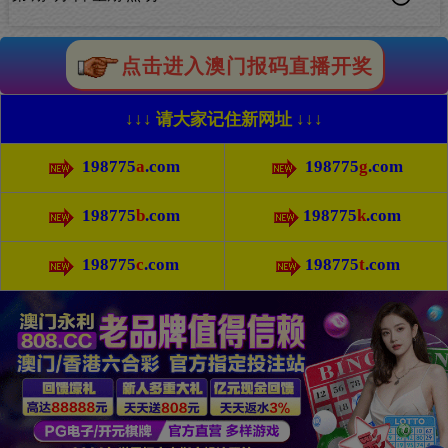
点击进入澳门报码直播开奖
↓↓↓ 请大家记住新网址 ↓↓↓
198775
a
.com
198775
g
.com
198775
b
.com
198775
k
.com
198775
c
.com
198775
t
.com