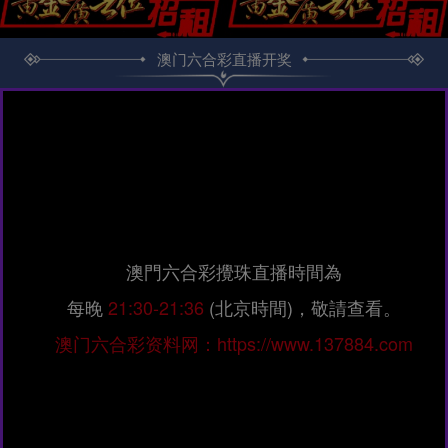
澳门六合彩直播开奖
澳門六合彩攪珠直播時間為
每晚
21:30-21:36
(北京時間)，敬請查看。
澳门六合彩资料网：https://www.137884.com