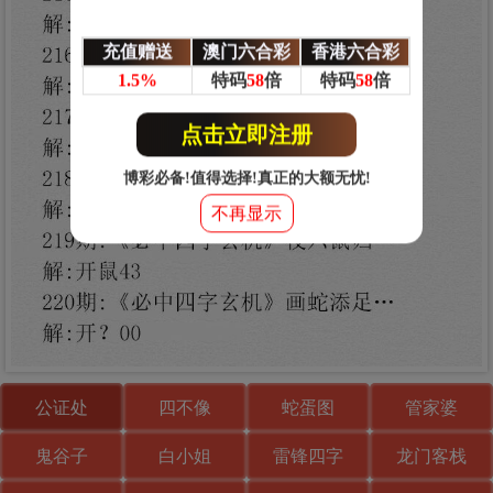
充值赠送
澳门六合彩
香港六合彩
1.5%
特码
58
倍
特码
58
倍
点击立即注册
博彩必备!值得选择!真正的大额无忧!
不再显示
公证处
四不像
蛇蛋图
管家婆
鬼谷子
白小姐
雷锋四字
龙门客栈