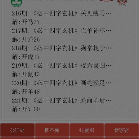
公证处
四不像
蛇蛋图
管家婆