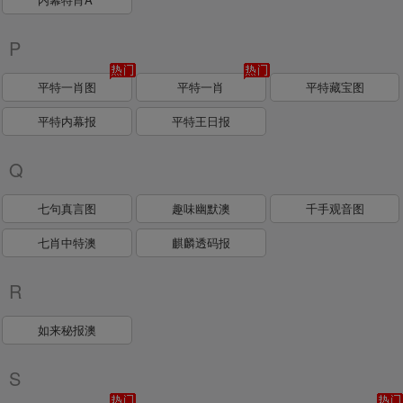
P
平特一肖图
平特一肖
平特藏宝图
平特内幕报
平特王日报
Q
七句真言图
趣味幽默澳
千手观音图
七肖中特澳
麒麟透码报
R
如来秘报澳
S