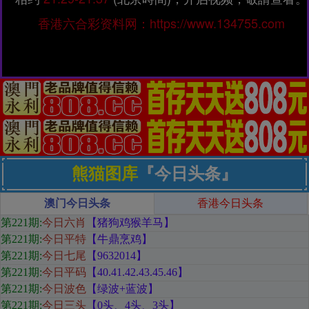
香港六合彩资料网：https://www.134755.com
熊猫图库
『今日头条』
澳门今日头条
香港今日头条
第221期
:
今日六肖
【猪狗鸡猴羊马
】
第221期:
今日平特
【
牛鼎烹鸡
】
第221期:
今日七尾
【9632014
】
第221期:
今日平码
【
40.41.42.43.45.46
】
第221期:
今日波色
【绿
波+蓝波
】
第221期:
今日三头
【
0头、4头、3头
】