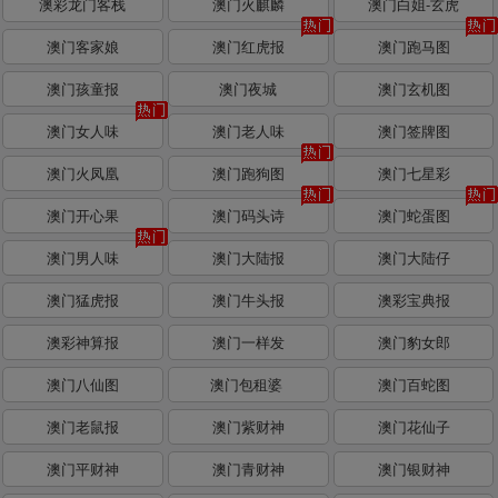
澳彩龙门客栈
澳门火麒麟
澳门白姐-玄虎
澳门客家娘
澳门红虎报
澳门跑马图
澳门孩童报
澳门夜城
澳门玄机图
澳门女人味
澳门老人味
澳门签牌图
澳门火凤凰
澳门跑狗图
澳门七星彩
澳门开心果
澳门码头诗
澳门蛇蛋图
澳门男人味
澳门大陆报
澳门大陆仔
澳门猛虎报
澳门牛头报
澳彩宝典报
澳彩神算报
澳门一样发
澳门豹女郎
澳门八仙图
澳门包租婆
澳门百蛇图
澳门老鼠报
澳门紫财神
澳门花仙子
澳门平财神
澳门青财神
澳门银财神