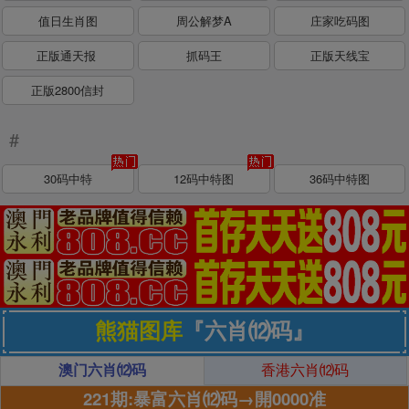
值日生肖图
周公解梦A
庄家吃码图
正版通天报
抓码王
正版天线宝
正版2800信封
#
30码中特
12码中特图
36码中特图
熊猫图库
『六肖⑿码』
澳门六肖⑿码
香港六肖⑿码
221期:暴富六肖⑿码→開0000准