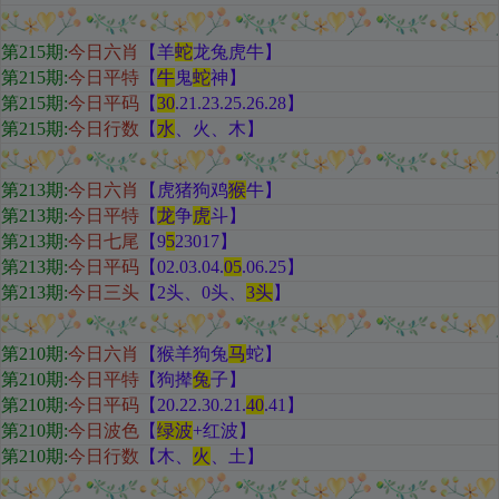
第215期
:
今日六肖
【羊
蛇
龙兔虎牛
】
第215期:
今日平特
【
牛
鬼
蛇
神
】
第215期:
今日平码
【
30
.21.23.25.26.28
】
第215期:
今日行数
【
水
、火、木
】
第213期
:
今日六肖
【虎猪狗鸡
猴
牛
】
第213期:
今日平特
【
龙
争
虎
斗
】
第213期:
今日七尾
【9
5
23017
】
第213期:
今日平码
【
02.03.04.
05
.06.25
】
第213期:
今日三头
【
2头、0头、
3头
】
第210期
:
今日六肖
【猴羊狗兔
马
蛇
】
第210期:
今日平特
【狗撵
兔
子
】
第210期:
今日平码
【
20.22.30.21.
40
.41
】
第210期:
今日波色
【
绿
波
+红波
】
第210期:
今日行数
【木
、
火
、土
】