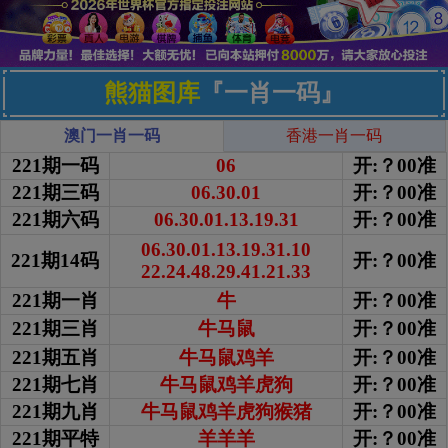
熊猫图库
『一肖一码』
澳门一肖一码
香港一肖一码
221期一码
06
开:？00准
221期三码
06.30.01
开:？00准
221期六码
06.30.01.13.19.31
开:？00准
06.30.01.13.19.31.10
221期14码
开:？00准
22.24.48.29.41.21.33
221期一肖
牛
开:？00准
221期三肖
牛马鼠
开:？00准
221期五肖
牛马鼠鸡羊
开:？00准
221期七肖
牛马鼠鸡羊虎狗
开:？00准
221期九肖
牛马鼠鸡羊虎狗猴猪
开:？00准
221期平特
羊羊羊
开:？00准