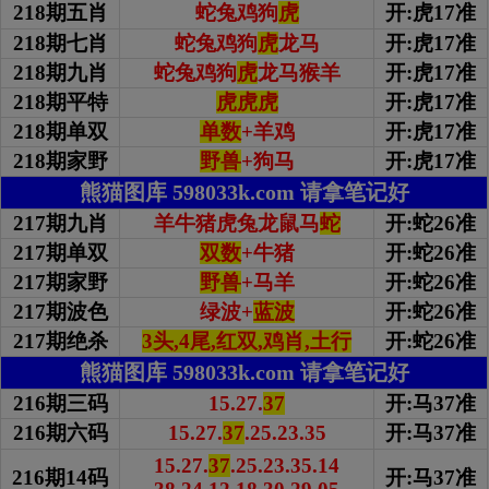
218期五肖
蛇兔鸡狗
虎
开:虎17准
218期七肖
蛇兔鸡狗
虎
龙马
开:虎17准
218期九肖
蛇兔鸡狗
虎
龙马猴羊
开:虎17准
218期平特
虎虎虎
开:虎17准
218期单双
单数
+羊鸡
开:虎17准
218期家野
野兽
+狗马
开:虎17准
熊猫图库 598033k.com 请拿笔记好
217期九肖
羊牛猪虎兔龙鼠马
蛇
开:蛇26准
217期单双
双数
+牛猪
开:蛇26准
217期家野
野兽
+马羊
开:蛇26准
217期波色
绿波+
蓝波
开:蛇26准
217期绝杀
3头,4尾,红双,鸡肖,土行
开:蛇26准
熊猫图库 598033k.com 请拿笔记好
216期三码
15.27.
37
开:马37准
216期六码
15.27.
37
.25.23.35
开:马37准
15.27.
37
.25.23.35.14
216期14码
开:马37准