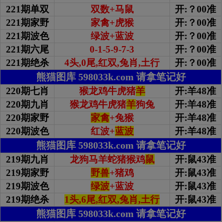
221期单双
双数+马鼠
开:？00准
221期家野
家禽+虎猴
开:？00准
221期波色
绿波+蓝波
开:？00准
221期
六尾
0-1-5-9-7-3
开:？00准
221期绝杀
4头,0尾,红双,兔肖,土行
开:？00准
熊猫图库 598033k.com 请拿笔记好
220期七肖
猴龙鸡牛虎猪
羊
开:羊48准
220期九肖
猴龙鸡牛虎猪
羊
狗兔
开:羊48准
220期家野
家禽
+兔猴
开:羊48准
220期波色
红波+
蓝波
开:羊48准
熊猫图库 598033k.com 请拿笔记好
219期九肖
龙狗马羊蛇猪猴鸡
鼠
开:鼠43准
219期家野
野兽
+猪鸡
开:鼠43准
219期波色
绿波
+蓝波
开:鼠43准
219期绝杀
1头,6尾,红双,兔肖,土行
开:鼠43准
熊猫图库 598033k.com 请拿笔记好