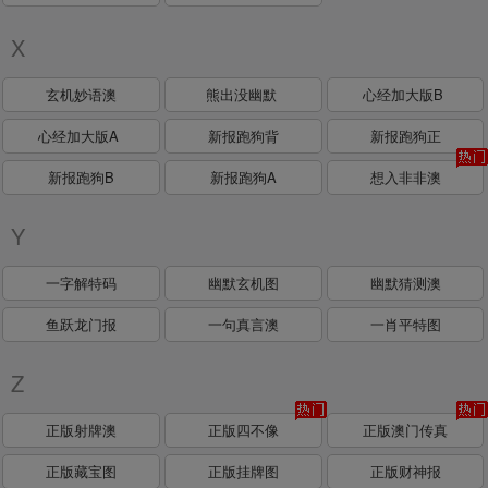
X
玄机妙语澳
熊出没幽默
心经加大版B
心经加大版A
新报跑狗背
新报跑狗正
新报跑狗B
新报跑狗A
想入非非澳
Y
一字解特码
幽默玄机图
幽默猜测澳
鱼跃龙门报
一句真言澳
一肖平特图
Z
正版射牌澳
正版四不像
正版澳门传真
正版藏宝图
正版挂牌图
正版财神报