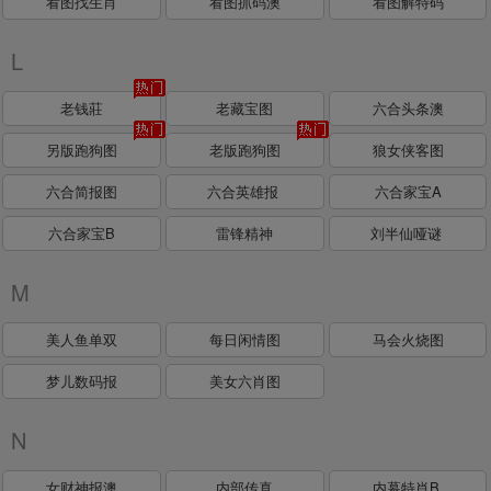
看图找生肖
看图抓码澳
看图解特码
L
老钱莊
老藏宝图
六合头条澳
另版跑狗图
老版跑狗图
狼女侠客图
六合简报图
六合英雄报
六合家宝A
六合家宝B
雷锋精神
刘半仙哑谜
M
美人鱼单双
每日闲情图
马会火烧图
梦儿数码报
美女六肖图
N
女财神报澳
内部传真
内幕特肖B