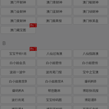
澳门平财神
澳门青财神
澳门银财神
澳门金财神
澳门蓝财神
澳门绿财神
澳门黄财神
澳门频果报
澳门铁算盘
澳门藏宝图
B
宝宝平特1肖
八仙过海澳
八仙指路澳
白小姐会员
白小姐密传
白小姐密传
波叔一波中
波肖尾门报
宝中之宝澳
白小姐救世B
白小姐救世A
爆码料B
爆码料A
帮您翻本
博彩快讯报
波行肖尾
宝宝特码图
博彩通B
博彩通A
博彩平特报
百家乐玄机