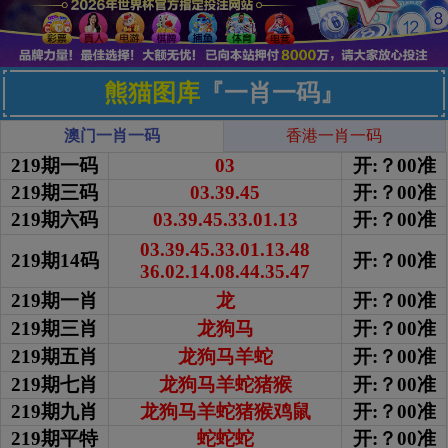
熊猫图库
『一肖一码』
澳门一肖一码
香港一肖一码
219期一码
03
开:？00准
219期三码
03.39.45
开:？00准
219期六码
03.39.45.33.01.13
开:？00准
03.39.45.33.01.13.48
219期14码
开:？00准
36.
02.14.08.44.35.47
219期一肖
龙
开:？00准
219期三肖
龙狗马
开:？00准
219期五肖
龙狗马羊蛇
开:？00准
219期七肖
龙狗马羊蛇猪猴
开:？00准
219期九肖
龙狗马羊蛇猪猴鸡鼠
开:？00准
219期平特
蛇蛇蛇
开:？00准