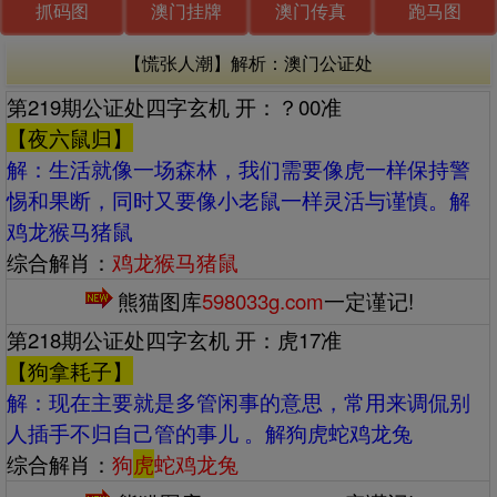
抓码图
澳门挂牌
澳门传真
跑马图
【慌张人潮】解析：澳门公证处
第219期公证处四字玄机 开：？00准
【夜六鼠归】
解：‌‌生活就像一场森林，我们需要像虎一样保持警
惕和果断，同时又要像小老鼠一样灵活与谨慎。‌‌解
鸡龙猴马猪鼠
综合解肖：
鸡龙猴马猪鼠
熊猫图库
598033g.com
一定谨记!
第218期公证处四字玄机 开：虎17准
【狗拿耗子】
解：‌‌现在主要就是‌多管闲事‌的意思，常用来调侃别
人插手不归自己管的事儿 。‌‌解狗虎蛇鸡龙兔
综合解肖：
狗
虎
蛇鸡龙兔