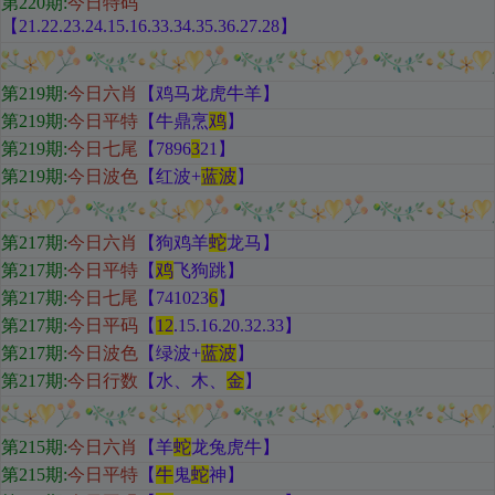
第220期:
今日特码
【21.22.23.24.15.16.33.34.35.36.27.28
】
第219期
:
今日六肖
【鸡马龙虎牛羊
】
第219期:
今日平特
【牛鼎烹
鸡
】
第219期:
今日七尾
【7896
3
21
】
第219期:
今日波色
【红
波+
蓝波
】
第217期
:
今日六肖
【狗鸡羊
蛇
龙马
】
第217期:
今日平特
【
鸡
飞狗跳
】
第217期:
今日七尾
【741023
6
】
第217期:
今日平码
【
12
.15.16.20.32.33
】
第217期:
今日波色
【绿
波+
蓝波
】
第217期:
今日行数
【水
、木、
金
】
第215期
:
今日六肖
【羊
蛇
龙兔虎牛
】
第215期:
今日平特
【
牛
鬼
蛇
神
】