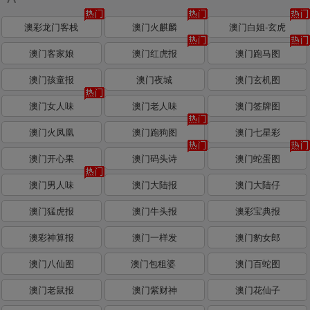
澳彩龙门客栈
澳门火麒麟
澳门白姐-玄虎
澳门客家娘
澳门红虎报
澳门跑马图
澳门孩童报
澳门夜城
澳门玄机图
澳门女人味
澳门老人味
澳门签牌图
澳门火凤凰
澳门跑狗图
澳门七星彩
澳门开心果
澳门码头诗
澳门蛇蛋图
澳门男人味
澳门大陆报
澳门大陆仔
澳门猛虎报
澳门牛头报
澳彩宝典报
澳彩神算报
澳门一样发
澳门豹女郎
澳门八仙图
澳门包租婆
澳门百蛇图
澳门老鼠报
澳门紫财神
澳门花仙子