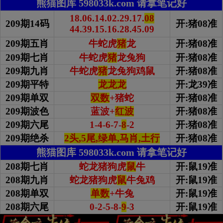
熊猫图库 598033k.com 请拿笔记好
18.06.14.02.29.17.
08
209期14码
开:猪08准
44.39.15.16.28.45.09
209期五肖
牛蛇虎
猪
龙
开:猪08准
209期七肖
牛蛇虎
猪
龙兔狗
开:猪08准
209期九肖
牛蛇虎
猪
龙兔狗鸡鼠
开:猪08准
209期平特
龙龙龙
开:龙39准
209期单双
双数
+猪蛇
开:猪08准
209期波色
蓝波+
红波
开:猪08准
209期
六尾
1-4-6-7-
8
-2
开:猪08准
209期绝杀
2头,5尾,绿单,马肖,土行
开:猪08准
熊猫图库 598033k.com 请拿笔记好
208期七肖
蛇龙猪狗虎
鼠
牛
开:鼠19准
208期九肖
蛇龙猪狗虎
鼠
牛兔鸡
开:鼠19准
208期单双
单数
+牛兔
开:鼠19准
208期
六尾
0-2-5-8-
9
-3
开:鼠19准