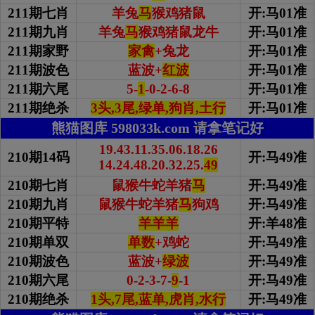
211期七肖
羊兔
马
猴鸡猪鼠
开:马01准
211期九肖
羊兔
马
猴鸡猪鼠龙牛
开:马01准
211期家野
家禽
+兔龙
开:马01准
211期波色
蓝波+
红波
开:马01准
211期
六尾
5-
1
-0-2-6-8
开:马01准
211期绝杀
3头,3尾,绿单,狗肖,土行
开:马01准
熊猫图库 598033k.com 请拿笔记好
19.43.11.35.06.18.26
210期14码
开:马49准
14.24.48.20.32.25.
49
210期七肖
鼠猴牛蛇羊猪
马
开:马49准
210期九肖
鼠猴牛蛇羊猪
马
狗鸡
开:马49准
210期平特
羊羊羊
开:羊48准
210期单双
单数
+鸡蛇
开:马49准
210期波色
蓝波+
绿波
开:马49准
210期
六尾
0-2-3-7-
9
-1
开:马49准
210期绝杀
1头,7尾,蓝单,虎肖,水行
开:马49准