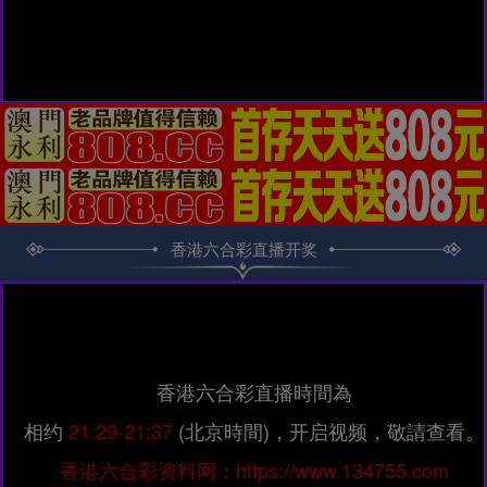
香港六合彩直播开奖
香港六合彩直播時間為
相约
21:29-21:37
(北京時間)，开启视频，敬請查看。
香港六合彩资料网：https://www.134755.com