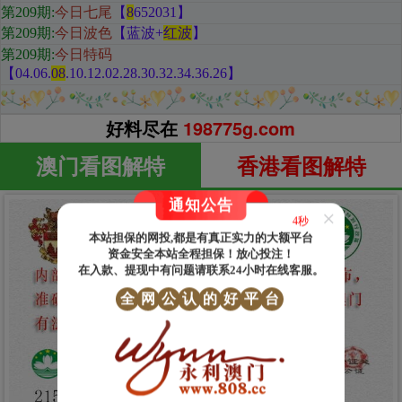
第209期:
今日七尾
【
8
652031
】
第209期:
今日波色
【蓝
波+
红波
】
第209期:
今日特码
【04.06.
08
.10.12.02.28.30.32.34.36.26
】
好料尽在
198775g.com
澳门看图解特
香港看图解特
通知公告
×
2秒
本站担保的网投,都是有真正实力的大额平台
资金安全本站全程担保！放心投注！
在入款、提现中有问题请联系24小时在线客服。
全
网
公
认
的
好
平
台