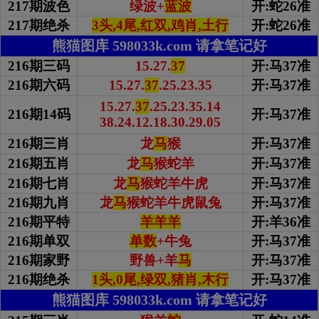
217期波色
绿波+
蓝波
开:蛇26准
217期绝杀
3头,4尾,红双,鸡肖,土行
开:蛇26准
熊猫图库 598033k.com 请拿笔记好
216期三码
15.27.
37
开:马37准
216期六码
15.27.
37
.25.23.35
开:马37准
15.27.
37
.25.23.35.14
216期14码
开:马37准
38.24.12.18.30.29.05
216期三肖
龙
马
猴
开:马37准
216期五肖
龙
马
猴蛇羊
开:马37准
216期七肖
龙
马
猴蛇羊牛虎
开:马37准
216期九肖
龙
马
猴蛇羊牛虎鼠兔
开:马37准
216期平特
羊羊羊
开:羊36准
216期单双
单数
+牛兔
开:马37准
216期家野
野兽+羊
马
开:马37准
216期绝杀
1头,0尾,绿双,猪肖,木行
开:马37准
熊猫图库 598033k.com 请拿笔记好