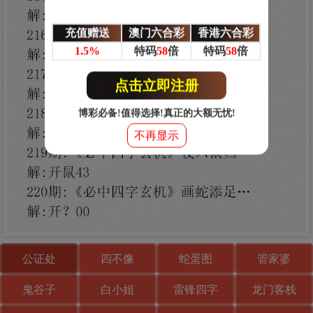
充值赠送
澳门六合彩
香港六合彩
1.5%
特码
58
倍
特码
58
倍
点击立即注册
博彩必备!值得选择!真正的大额无忧!
不再显示
公证处
四不像
蛇蛋图
管家婆
鬼谷子
白小姐
雷锋四字
龙门客栈