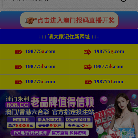
点击进入澳门报码直播开奖
↓↓↓ 请大家记住新网址 ↓↓↓
198775
a
.com
198775
g
.com
198775
b
.com
198775
k
.com
198775
c
.com
198775
t
.com