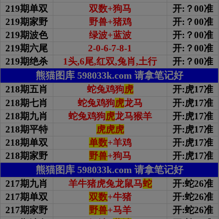
219期单双
双数+狗马
开:？00准
219期家野
野兽+猪鸡
开:？00准
219期波色
绿波+蓝波
开:？00准
219期
六尾
2-0-6-7-8-1
开:？00准
219期绝杀
1头,6尾,红双,兔肖,土行
开:？00准
熊猫图库 598033k.com 请拿笔记好
218期五肖
蛇兔鸡狗
虎
开:虎17准
218期七肖
蛇兔鸡狗
虎
龙马
开:虎17准
218期九肖
蛇兔鸡狗
虎
龙马猴羊
开:虎17准
218期平特
虎虎虎
开:虎17准
218期单双
单数
+羊鸡
开:虎17准
218期家野
野兽
+狗马
开:虎17准
熊猫图库 598033k.com 请拿笔记好
217期九肖
羊牛猪虎兔龙鼠马
蛇
开:蛇26准
217期单双
双数
+牛猪
开:蛇26准
217期家野
野兽
+马羊
开:蛇26准