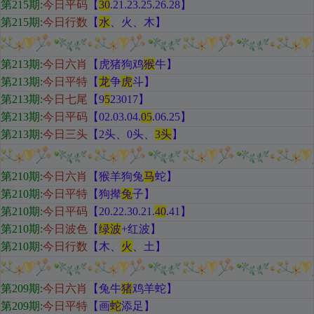
第215期:
今日平码
【
30
.21.23.25.26.28
】
第215期:
今日行数
【
水
、火、木
】
第213期
:
今日六肖
【虎猪狗鸡
猴
牛
】
第213期:
今日平特
【
龙
争
虎
斗
】
第213期:
今日七尾
【9
5
23017
】
第213期:
今日平码
【
02.03.04.
05
.06.25
】
第213期:
今日三头
【
2头、0头、
3头
】
第210期
:
今日六肖
【猴羊狗兔
马
蛇
】
第210期:
今日平特
【狗撵
兔
子
】
第210期:
今日平码
【
20.22.30.21.
40
.41
】
第210期:
今日波色
【
绿
波
+红波
】
第210期:
今日行数
【木
、
火
、土
】
第209期
:
今日六肖
【兔牛
猪
鸡羊蛇
】
第209期:
今日平特
【画
蛇
添足
】