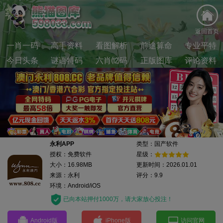
返回首页
一肖一码
高手资料
看图解析
前途算命
专业平特
今日头条
谜语特码
六肖⑿码
正版图库
评论资料
永利APP
类型：国产软件
授权：免费软件
星级：
大小：16.98MB
更新时间：2026.01.01
来源：永利
评分：9.9
环境：Android/iOS
已向本站押付1000万，请大家放心投注！
Android版
iPhone版
访问官网