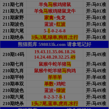
211期七肖
羊兔
马
猴鸡猪鼠
开:马01准
211期九肖
羊兔
马
猴鸡猪鼠龙牛
开:马01准
211期家野
家禽
+兔龙
开:马01准
211期波色
蓝波+
红波
开:马01准
211期
六尾
5-
1
-0-2-6-8
开:马01准
211期绝杀
3头,3尾,绿单,狗肖,土行
开:马01准
熊猫图库 598033k.com 请拿笔记好
19.43.11.35.06.18.26
210期14码
开:马49准
14.24.48.20.32.25.
49
210期七肖
鼠猴牛蛇羊猪
马
开:马49准
210期九肖
鼠猴牛蛇羊猪
马
狗鸡
开:马49准
210期平特
羊羊羊
开:羊48准
210期单双
单数
+鸡蛇
开:马49准
210期波色
蓝波+
绿波
开:马49准
210期
六尾
0-2-3-7-
9
-1
开:马49准
210期绝杀
1头,7尾,蓝单,虎肖,水行
开:马49准