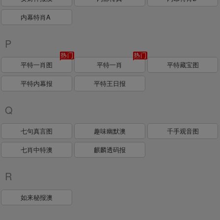
内幕特肖A
P
平特一肖图
平特一肖
平特藏宝图
平特内幕报
平特王日报
Q
七句真言图
趣味幽默澳
千手观音图
七肖中特澳
麒麟透码报
R
如来秘报澳