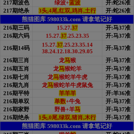
217期波色
绿波+
蓝波
开:蛇26准
217期绝杀
3头,4尾,红双,鸡肖,土行
开:蛇26准
熊猫图库 598033k.com 请拿笔记好
216期三码
15.27.
37
开:马37准
216期六码
15.27.
37
.25.23.35
开:马37准
15.27.
37
.25.23.35.14
216期14码
开:马37准
38.24.12.18.30.29.05
216期三肖
龙
马
猴
开:马37准
216期五肖
龙
马
猴蛇羊
开:马37准
216期七肖
龙
马
猴蛇羊牛虎
开:马37准
216期九肖
龙
马
猴蛇羊牛虎鼠兔
开:马37准
216期平特
羊羊羊
开:羊36准
216期单双
单数
+牛兔
开:马37准
216期家野
野兽+羊
马
开:马37准
216期绝杀
1头,0尾,绿双,猪肖,木行
开:马37准
熊猫图库 598033k.com 请拿笔记好