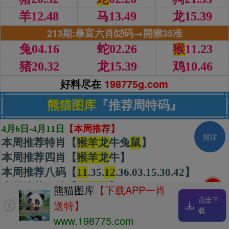
羊12.48
马13.49
龙15.39
213期:暴富六肖⑿码→開猴35准
兔04.16
蛇02.26
猴
11.23
猪20.32
龙15.39
鸡10.46
好料尽在
198775g.com
熊猫图库
『推荐周特码』
4月6日-4月11日
【本周推荐】
投注
本周推荐特肖【
猴羊龙
牛兔
鼠
】
本周推荐四肖【
猴
羊
龙
牛】
本周推荐八码【
11
.35.
12
.36.03.15.30.42】
本周推荐平特【
鸡鸡鸡
】
刷新
熊猫图库
【下载APP一肖
点击下
本周推荐平码【
39
.36.07.
15
.48.02】
送特】
X
载
周一开：
特
鼠43
√
，中平特？，
中平码
15
www.198775.com
周二开：
特
猴11
√
，中平特
鸡
，
中平码00