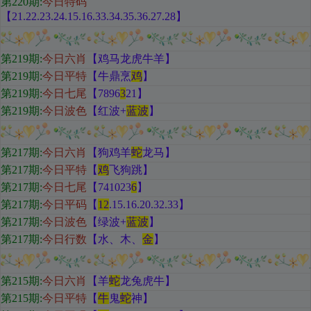
第220期:
今日特码
【21.22.23.24.15.16.33.34.35.36.27.28
】
第219期
:
今日六肖
【鸡马龙虎牛羊
】
第219期:
今日平特
【牛鼎烹
鸡
】
第219期:
今日七尾
【7896
3
21
】
第219期:
今日波色
【红
波+
蓝波
】
第217期
:
今日六肖
【狗鸡羊
蛇
龙马
】
第217期:
今日平特
【
鸡
飞狗跳
】
第217期:
今日七尾
【741023
6
】
第217期:
今日平码
【
12
.15.16.20.32.33
】
第217期:
今日波色
【绿
波+
蓝波
】
第217期:
今日行数
【水
、木、
金
】
第215期
:
今日六肖
【羊
蛇
龙兔虎牛
】
第215期:
今日平特
【
牛
鬼
蛇
神
】