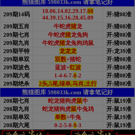
熊猫图库 598033k.com 请拿笔记好
18.06.14.02.29.17.
08
209期14码
开:猪08准
44.39.15.16.28.45.09
209期五肖
牛蛇虎
猪
龙
开:猪08准
209期七肖
牛蛇虎
猪
龙兔狗
开:猪08准
209期九肖
牛蛇虎
猪
龙兔狗鸡鼠
开:猪08准
209期平特
龙龙龙
开:龙39准
209期单双
双数
+猪蛇
开:猪08准
209期波色
蓝波+
红波
开:猪08准
209期
六尾
1-4-6-7-
8
-2
开:猪08准
209期绝杀
2头,5尾,绿单,马肖,土行
开:猪08准
熊猫图库 598033k.com 请拿笔记好
208期七肖
蛇龙猪狗虎
鼠
牛
开:鼠19准
208期九肖
蛇龙猪狗虎
鼠
牛兔鸡
开:鼠19准
208期单双
单数
+牛兔
开:鼠19准
208期
六尾
0-2-5-8-
9
-3
开:鼠19准