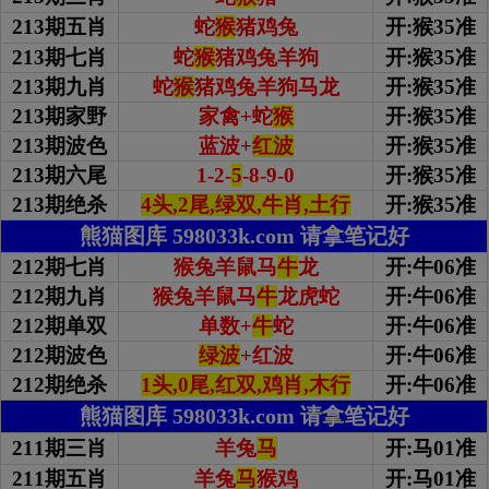
213期五肖
蛇
猴
猪鸡兔
开:猴35准
213期七肖
蛇
猴
猪鸡兔羊狗
开:猴35准
213期九肖
蛇
猴
猪鸡兔羊狗马龙
开:猴35准
213期家野
家禽+蛇
猴
开:猴35准
213期波色
蓝波+
红波
开:猴35准
213期
六尾
1-2-
5
-8-9-0
开:猴35准
213期绝杀
4头,2尾,绿双,牛肖,土行
开:猴35准
熊猫图库 598033k.com 请拿笔记好
212期七肖
猴兔羊鼠马
牛
龙
开:牛06准
212期九肖
猴兔羊鼠马
牛
龙虎蛇
开:牛06准
212期单双
单数+
牛
蛇
开:牛06准
212期波色
绿波
+红波
开:牛06准
212期绝杀
1头,0尾,红双,鸡肖,木行
开:牛06准
熊猫图库 598033k.com 请拿笔记好
211期三肖
羊兔
马
开:马01准
211期五肖
羊兔
马
猴鸡
开:马01准