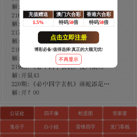
充值赠送
澳门六合彩
香港六合彩
1.5%
特码
58
倍
特码
58
倍
点击立即注册
博彩必备!值得选择!真正的大额无忧!
不再显示
公证处
四不像
蛇蛋图
管家婆
鬼谷子
白小姐
雷锋四字
龙门客栈