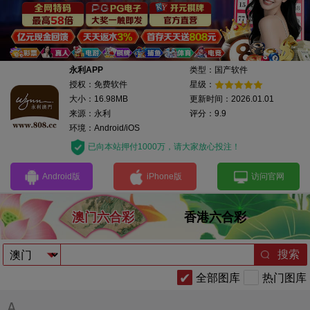
永利APP
类型：国产软件
授权：免费软件
星级：
大小：16.98MB
更新时间：2026.01.01
来源：永利
评分：9.9
环境：Android/iOS
已向本站押付1000万，请大家放心投注！
Android版
iPhone版
访问官网
澳门六合彩
香港六合彩
搜索
全部图库
热门图库
A