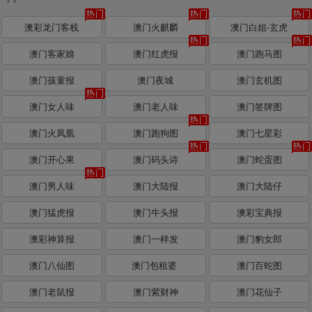
澳彩龙门客栈
澳门火麒麟
澳门白姐-玄虎
澳门客家娘
澳门红虎报
澳门跑马图
澳门孩童报
澳门夜城
澳门玄机图
澳门女人味
澳门老人味
澳门签牌图
澳门火凤凰
澳门跑狗图
澳门七星彩
澳门开心果
澳门码头诗
澳门蛇蛋图
澳门男人味
澳门大陆报
澳门大陆仔
澳门猛虎报
澳门牛头报
澳彩宝典报
澳彩神算报
澳门一样发
澳门豹女郎
澳门八仙图
澳门包租婆
澳门百蛇图
澳门老鼠报
澳门紫财神
澳门花仙子