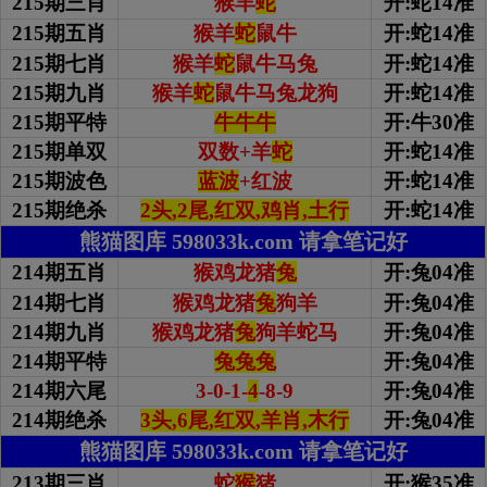
215期三肖
猴羊
蛇
开:蛇14准
215期五肖
猴羊
蛇
鼠牛
开:蛇14准
215期七肖
猴羊
蛇
鼠牛马兔
开:蛇14准
215期九肖
猴羊
蛇
鼠牛马兔龙狗
开:蛇14准
215期平特
牛牛牛
开:牛30准
215期单双
双数+羊
蛇
开:蛇14准
215期波色
蓝波
+红波
开:蛇14准
215期绝杀
2头,2尾,红双,鸡肖,土行
开:蛇14准
熊猫图库 598033k.com 请拿笔记好
214期五肖
猴鸡龙猪
兔
开:兔04准
214期七肖
猴鸡龙猪
兔
狗羊
开:兔04准
214期九肖
猴鸡龙猪
兔
狗羊蛇马
开:兔04准
214期平特
兔兔兔
开:兔04准
214期
六尾
3-0-1-
4
-8-9
开:兔04准
214期绝杀
3头,6尾,红双,羊肖,木行
开:兔04准
熊猫图库 598033k.com 请拿笔记好
213期三肖
蛇
猴
猪
开:猴35准