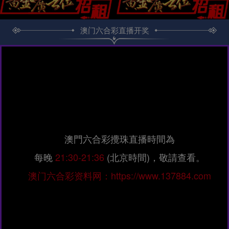
澳门六合彩直播开奖
澳門六合彩攪珠直播時間為
每晚
21:30-21:36
(北京時間)，敬請查看。
澳门六合彩资料网：https://www.137884.com