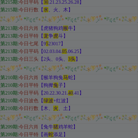
第215期:
今日平码
【
30
.21.23.25.26.28
】
第215期:
今日行数
【
水
、火、木
】
第213期
:
今日六肖
【虎猪狗鸡
猴
牛
】
第213期:
今日平特
【
龙
争
虎
斗
】
第213期:
今日七尾
【9
5
23017
】
第213期:
今日平码
【
02.03.04.
05
.06.25
】
第213期:
今日三头
【
2头、0头、
3头
】
第210期
:
今日六肖
【猴羊狗兔
马
蛇
】
第210期:
今日平特
【狗撵
兔
子
】
第210期:
今日平码
【
20.22.30.21.
40
.41
】
第210期:
今日波色
【
绿
波
+红波
】
第210期:
今日行数
【木
、
火
、土
】
第209期
:
今日六肖
【兔牛
猪
鸡羊蛇
】
第209期:
今日平特
【画
蛇
添足
】