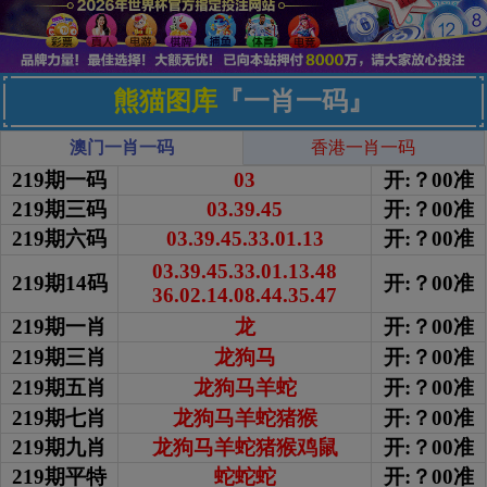
熊猫图库
『一肖一码』
澳门一肖一码
香港一肖一码
219期一码
03
开:？00准
219期三码
03.39.45
开:？00准
219期六码
03.39.45.33.01.13
开:？00准
03.39.45.33.01.13.48
219期14码
开:？00准
36.
02.14.08.44.35.47
219期一肖
龙
开:？00准
219期三肖
龙狗马
开:？00准
219期五肖
龙狗马羊蛇
开:？00准
219期七肖
龙狗马羊蛇猪猴
开:？00准
219期九肖
龙狗马羊蛇猪猴鸡鼠
开:？00准
219期平特
蛇蛇蛇
开:？00准