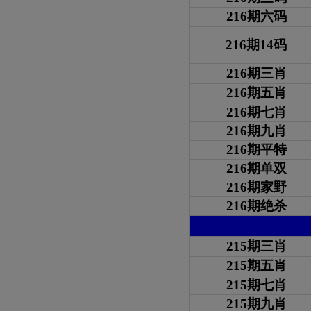
216期六码
216期14码
216期三肖
216期五肖
216期七肖
216期九肖
216期平特
216期单双
216期家野
216期绝杀
215期三肖
215期五肖
215期七肖
215期九肖