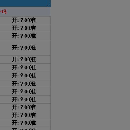
一码
开:？00准
开:？00准
开:？00准
开:？00准
开:？00准
开:？00准
开:？00准
开:？00准
开:？00准
开:？00准
开:？00准
开:？00准
开:？00准