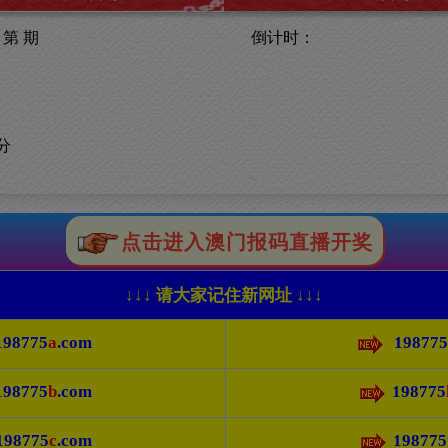
点击进入澳门报码直播开奖
↓↓↓ 请大家记住新网址 ↓↓↓
98775
a
.com
198775
98775
b
.com
198775
198775
c
.com
198775