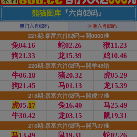
熊猫图库
『六肖⑿码』
澳门六肖⑿码
香港六肖⑿码
221期:暴富六肖⑿码→開0000准
兔04.16
蛇02.26
猴11.23
狗21.33
龙15.39
鸡10.46
220期:暴富六肖⑿码→開羊48错
牛06.18
猪20.32
虎05.29
狗21.45
马01.13
龙15.39
218期:暴富六肖⑿码→開虎17准
虎
05.
17
兔16.40
马25.49
牛30.42
龙03.15
鼠19.31
216期:暴富六肖⑿码→開马37准
马
13.49
鼠19.31
蛇02.26