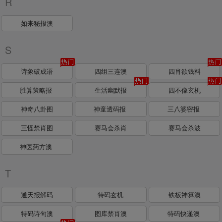
R
如来秘报澳
S
诗象破成语
四组三连澳
四肖欲钱料
胜算策略报
生活幽默报
四不像玄机
神奇八卦图
神童透码报
三八婆密报
三怪禁肖图
赛马会杀肖
赛马会杀波
神医药方澳
T
通天报解码
特码玄机
铁板神算澳
特码诗句澳
图库禁肖澳
特码快递澳