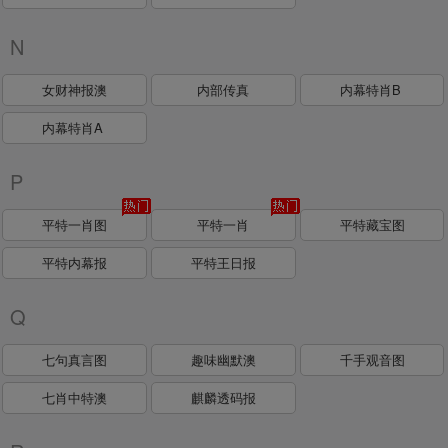
N
女财神报澳
内部传真
内幕特肖B
内幕特肖A
P
平特一肖图
平特一肖
平特藏宝图
平特内幕报
平特王日报
Q
七句真言图
趣味幽默澳
千手观音图
七肖中特澳
麒麟透码报