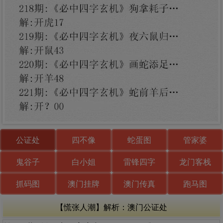
公证处
四不像
蛇蛋图
管家婆
鬼谷子
白小姐
雷锋四字
龙门客栈
抓码图
澳门挂牌
澳门传真
跑马图
【慌张人潮】解析：澳门公证处