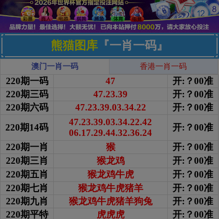
熊猫图库
『一肖一码』
澳门一肖一码
香港一肖一码
220期一码
47
开:？00准
220期三码
47.23.39
开:？00准
220期六码
47.23.39.03.34.22
开:？00准
47.23.39.03.34.22.42
220期14码
开:？00准
06.17.29.44.32.36.24
220期一肖
猴
开:？00准
220期三肖
猴龙鸡
开:？00准
220期五肖
猴龙鸡牛虎
开:？00准
220期七肖
猴龙鸡牛虎猪羊
开:？00准
220期九肖
猴龙鸡牛虎猪羊狗兔
开:？00准
220期平特
虎虎虎
开:？00准