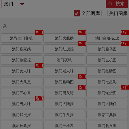
搜索
全部图库
热门图库
A
澳彩龙门客栈
澳门火麒麟
澳门白姐-玄虎
澳门客家娘
澳门红虎报
澳门跑马图
澳门孩童报
澳门夜城
澳门玄机图
澳门女人味
澳门老人味
澳门签牌图
澳门火凤凰
澳门跑狗图
澳门七星彩
澳门开心果
澳门码头诗
澳门蛇蛋图
澳门男人味
澳门大陆报
澳门大陆仔
澳门猛虎报
澳门牛头报
澳彩宝典报
澳彩神算报
澳门一样发
澳门豹女郎