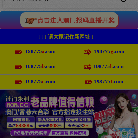
点击进入澳门报码直播开奖
↓↓↓ 请大家记住新网址 ↓↓↓
198775
a
.com
198775
g
.com
198775
b
.com
198775
k
.com
198775
c
.com
198775
t
.com